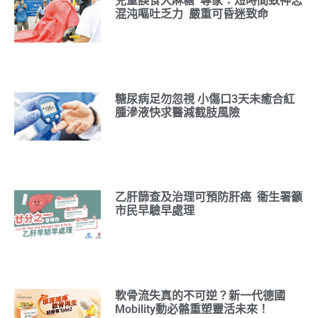
兒童誤食大麻糖 專家：短時間致神志
混沌嘔吐乏力 嚴重可昏迷致命
糖尿病足勿忽視 小傷口3天未癒合紅
腫滲液快求醫減截肢風險
乙肝篩查及治理可預防肝癌 衞生署籲
市民早驗早處理
軟骨流失真的不可逆？新一代德國
Mobility動必骼重塑靈活未來！