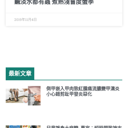
鹹淡水都有蟲 煮熟淺嘗度蟹季
2019年11月4日
最新文章
倒甲嵌入甲肉致紅腫痛流膿變甲溝炎
小心錯剪趾甲發炎惡化