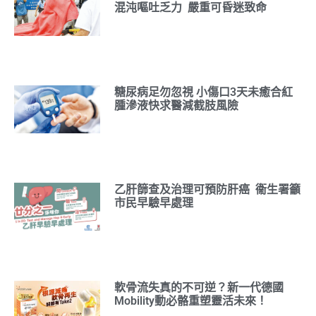
混沌嘔吐乏力 嚴重可昏迷致命
糖尿病足勿忽視 小傷口3天未癒合紅
腫滲液快求醫減截肢風險
乙肝篩查及治理可預防肝癌 衞生署籲
市民早驗早處理
軟骨流失真的不可逆？新一代德國
Mobility動必骼重塑靈活未來！