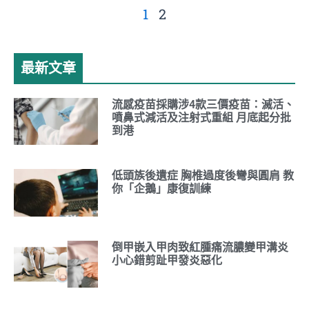
1
2
最新文章
流感疫苗採購涉4款三價疫苗：滅活、
噴鼻式減活及注射式重組 月底起分批
到港
低頭族後遺症 胸椎過度後彎與圓肩 教
你「企鵝」康復訓練
倒甲嵌入甲肉致紅腫痛流膿變甲溝炎
小心錯剪趾甲發炎惡化