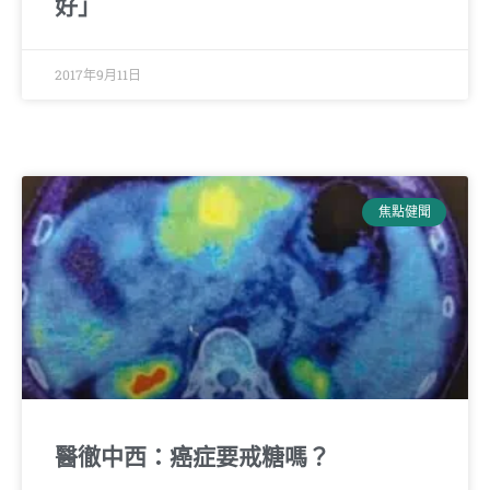
好」
2017年9月11日
焦點健聞
醫徹中西：癌症要戒糖嗎？