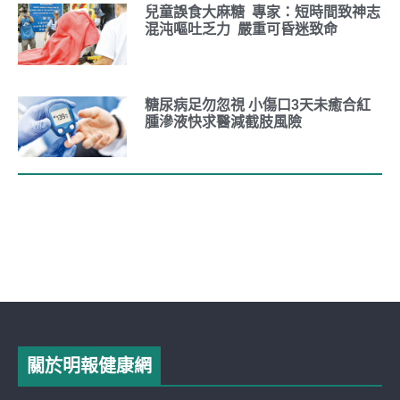
兒童誤食大麻糖 專家：短時間致神志
混沌嘔吐乏力 嚴重可昏迷致命
糖尿病足勿忽視 小傷口3天未癒合紅
腫滲液快求醫減截肢風險
關於明報健康網