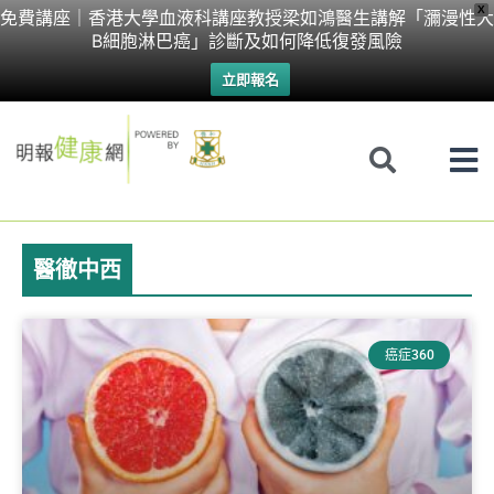
Skip
X
免費講座｜香港大學血液科講座教授梁如鴻醫生講解「瀰漫性大
B細胞淋巴癌」診斷及如何降低復發風險
to
立即報名
content
醫徹中西
Page
Page
癌症360