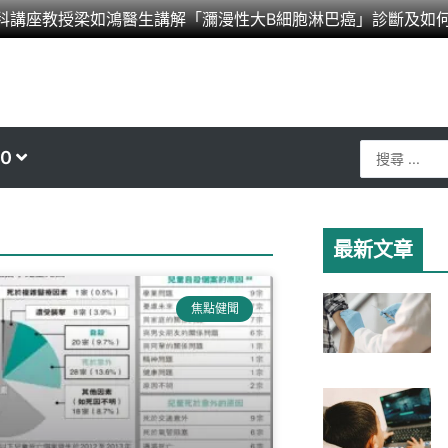
科講座教授梁如鴻醫生講解「瀰漫性大B細胞淋巴癌」診斷及如
Search
0
...
最新文章
焦點健聞