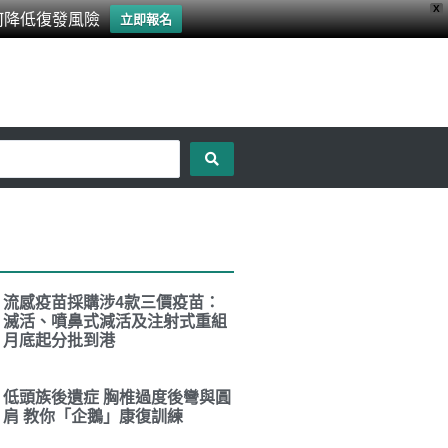
X
何降低復發風險
立即報名
流感疫苗採購涉4款三價疫苗：
滅活、噴鼻式減活及注射式重組
月底起分批到港
低頭族後遺症 胸椎過度後彎與圓
肩 教你「企鵝」康復訓練