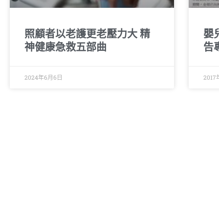
照顧者以老護更老壓力大 精
嬰
神健康急救五部曲
告
2024年6月6日
201