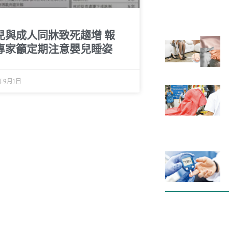
兒與成人同牀致死趨增 報
專家籲定期注意嬰兒睡姿
7年9月1日