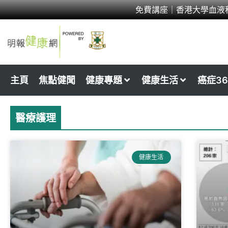
Skip
免費講座｜香港大學血液
to
content
主頁
焦點健聞
健康專題
健康生活
癌症36
醫療護理
健康生活