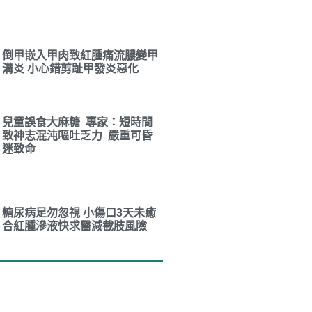
倒甲嵌入甲肉致紅腫痛流膿變甲
溝炎 小心錯剪趾甲發炎惡化
兒童誤食大麻糖 專家：短時間
致神志混沌嘔吐乏力 嚴重可昏
迷致命
糖尿病足勿忽視 小傷口3天未癒
合紅腫滲液快求醫減截肢風險