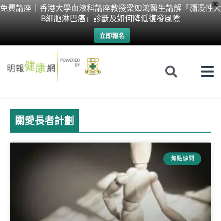
Skip
X
免費講座｜香港大學血液科講座教授梁如鴻醫生講解「瀰漫性大
B細胞淋巴癌」診斷及如何降低復發風險
to
立即報名
content
關愛長者計劃
焦點健聞