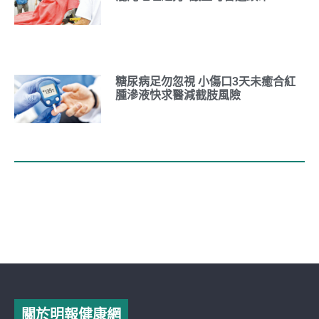
糖尿病足勿忽視 小傷口3天未癒合紅
腫滲液快求醫減截肢風險
關於明報健康網