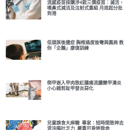
流感疫苗採購涉4款三價疫苗：滅活、
噴鼻式減活及注射式重組 月底起分批
到港
低頭族後遺症 胸椎過度後彎與圓肩 教
你「企鵝」康復訓練
倒甲嵌入甲肉致紅腫痛流膿變甲溝炎
小心錯剪趾甲發炎惡化
兒童誤食大麻糖 專家：短時間致神志
混沌嘔吐乏力 嚴重可昏迷致命