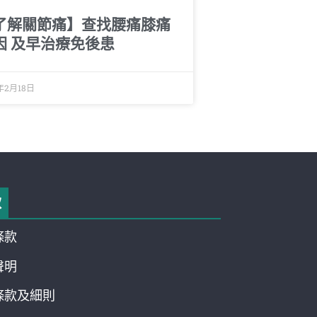
了解關節痛】查找腰痛膝痛
因 及早治療免後患
年2月18日
款
條款
聲明
條款及細則