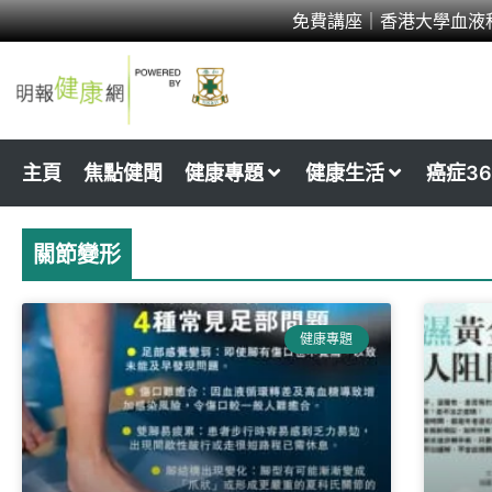
Skip
免費講座｜香港大學血液
to
content
主頁
焦點健聞
健康專題
健康生活
癌症36
關節變形
健康專題