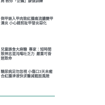
肩 教你「企鵝」康復訓練
倒甲嵌入甲肉致紅腫痛流膿變甲
溝炎 小心錯剪趾甲發炎惡化
兒童誤食大麻糖 專家：短時間
致神志混沌嘔吐乏力 嚴重可昏
迷致命
糖尿病足勿忽視 小傷口3天未癒
合紅腫滲液快求醫減截肢風險