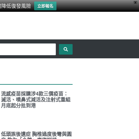
X
何降低復發風險
立即報名
流感疫苗採購涉4款三價疫苗：
滅活、噴鼻式減活及注射式重組
月底起分批到港
低頭族後遺症 胸椎過度後彎與圓