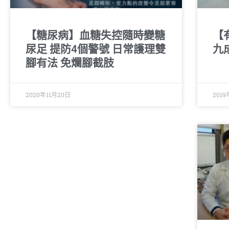
【糖尿病】血糖失控隨時變糖
【
尿足 提防4個警號 日常護理雙
九
腳有法 免爛腳截肢
2020年11月20日
2019