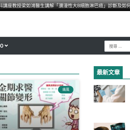
科講座教授梁如鴻醫生講解「瀰漫性大B細胞淋巴癌」診斷及如
Search
0
...
最新文章
痛風