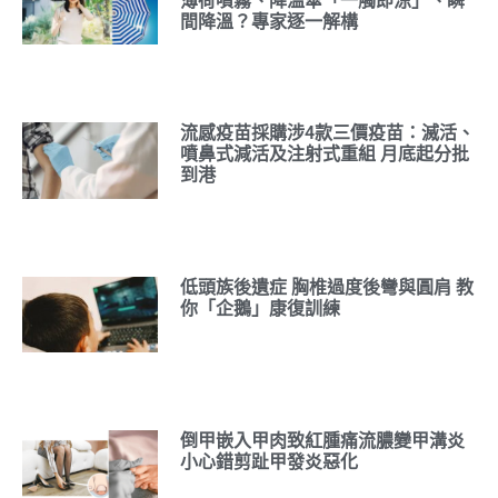
薄荷噴霧、降溫傘「一觸即涼」、瞬
間降溫？專家逐一解構
流感疫苗採購涉4款三價疫苗：滅活、
噴鼻式減活及注射式重組 月底起分批
到港
低頭族後遺症 胸椎過度後彎與圓肩 教
你「企鵝」康復訓練
倒甲嵌入甲肉致紅腫痛流膿變甲溝炎
小心錯剪趾甲發炎惡化