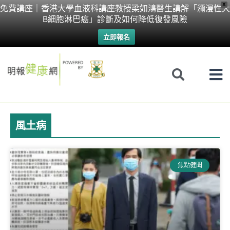
Skip
X
免費講座｜香港大學血液科講座教授梁如鴻醫生講解「瀰漫性大
B細胞淋巴癌」診斷及如何降低復發風險
to
立即報名
content
風土病
焦點健聞