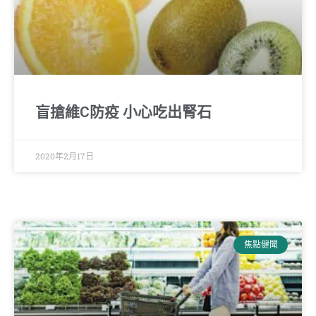
盲搶維C防疫 小心吃出腎石
2020年2月17日
焦點健聞