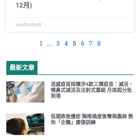
12月)
2019年11月15日
1
...
3
4
5
6
7
8
最新文章
流感疫苗採購涉4款三價疫苗：滅活、
噴鼻式減活及注射式重組 月底起分批
到港
低頭族後遺症 胸椎過度後彎與圓肩 教
你「企鵝」康復訓練