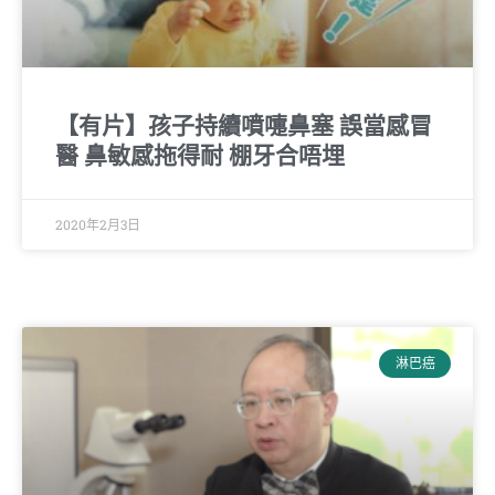
【有片】孩子持續噴嚏鼻塞 誤當感冒
醫 鼻敏感拖得耐 棚牙合唔埋
2020年2月3日
淋巴癌