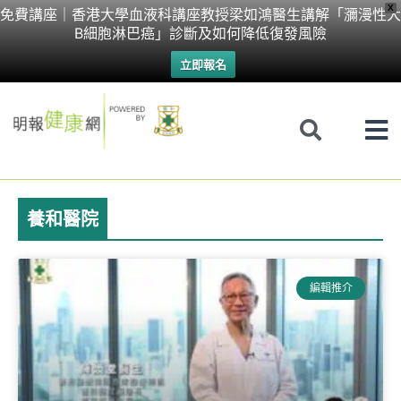
Skip
X
免費講座｜香港大學血液科講座教授梁如鴻醫生講解「瀰漫性大
B細胞淋巴癌」診斷及如何降低復發風險
to
立即報名
content
養和醫院
Page
Page
Page
Page
Page
Page
Page
編輯推介