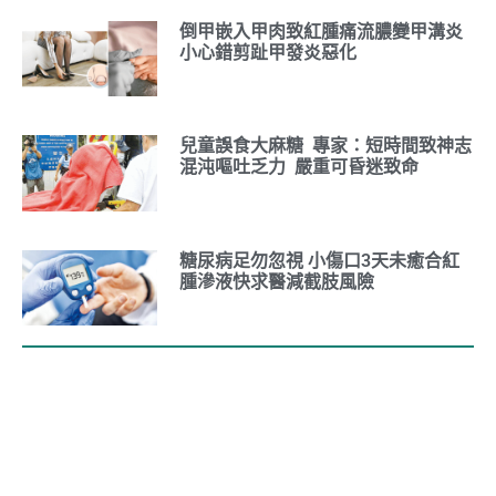
倒甲嵌入甲肉致紅腫痛流膿變甲溝炎
小心錯剪趾甲發炎惡化
兒童誤食大麻糖 專家：短時間致神志
混沌嘔吐乏力 嚴重可昏迷致命
糖尿病足勿忽視 小傷口3天未癒合紅
腫滲液快求醫減截肢風險