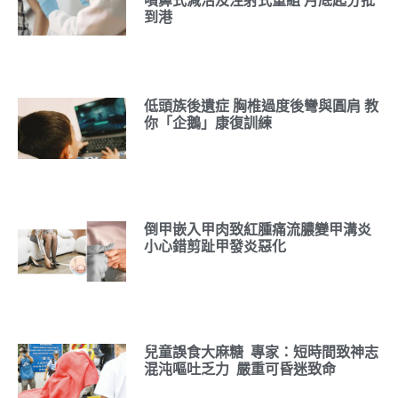
噴鼻式減活及注射式重組 月底起分批
到港
低頭族後遺症 胸椎過度後彎與圓肩 教
你「企鵝」康復訓練
倒甲嵌入甲肉致紅腫痛流膿變甲溝炎
小心錯剪趾甲發炎惡化
兒童誤食大麻糖 專家：短時間致神志
混沌嘔吐乏力 嚴重可昏迷致命