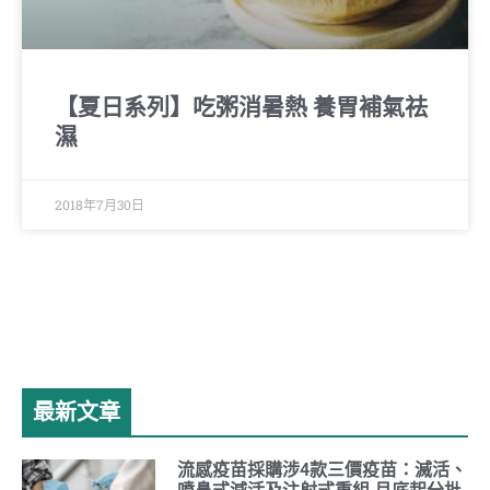
【夏日系列】吃粥消暑熱 養胃補氣祛
濕
2018年7月30日
最新文章
流感疫苗採購涉4款三價疫苗：滅活、