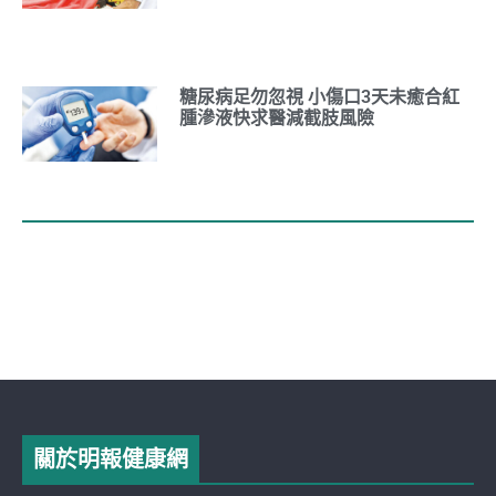
糖尿病足勿忽視 小傷口3天未癒合紅
腫滲液快求醫減截肢風險
關於明報健康網