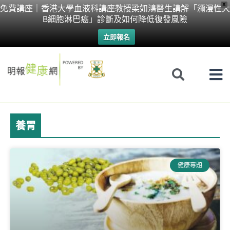
Skip
X
免費講座｜香港大學血液科講座教授梁如鴻醫生講解「瀰漫性大
B細胞淋巴癌」診斷及如何降低復發風險
to
立即報名
content
養胃
健康專題