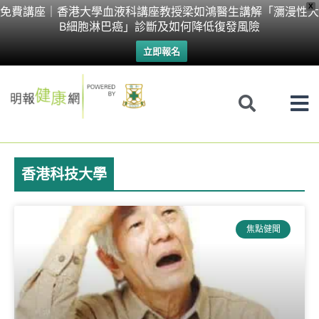
Skip
X
免費講座｜香港大學血液科講座教授梁如鴻醫生講解「瀰漫性大
B細胞淋巴癌」診斷及如何降低復發風險
to
立即報名
content
香港科技大學
焦點健聞