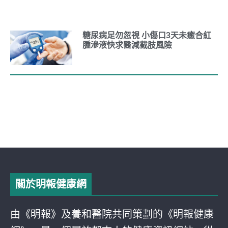
糖尿病足勿忽視 小傷口3天未癒合紅
腫滲液快求醫減截肢風險
關於明報健康網
由《明報》及養和醫院共同策劃的《明報健康