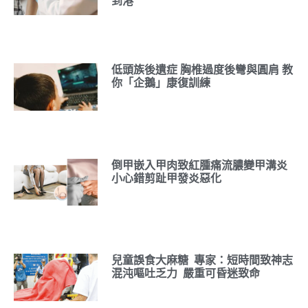
到港
低頭族後遺症 胸椎過度後彎與圓肩 教
你「企鵝」康復訓練
倒甲嵌入甲肉致紅腫痛流膿變甲溝炎
小心錯剪趾甲發炎惡化
兒童誤食大麻糖 專家：短時間致神志
混沌嘔吐乏力 嚴重可昏迷致命