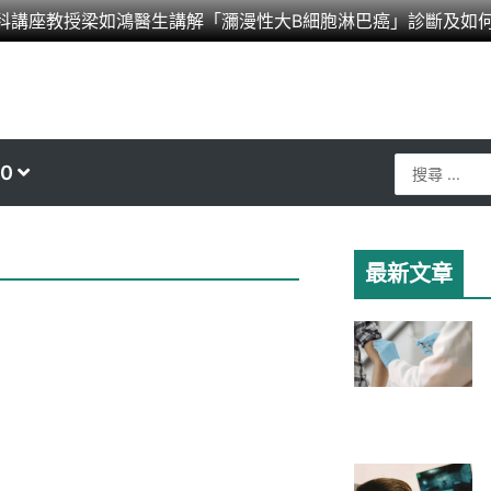
科講座教授梁如鴻醫生講解「瀰漫性大B細胞淋巴癌」診斷及如
Search
0
...
最新文章