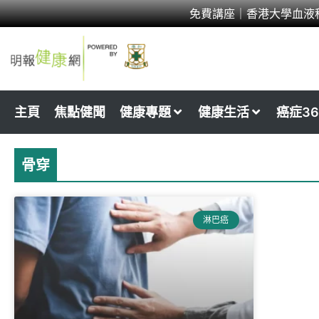
Skip
免費講座｜香港大學血液
to
content
主頁
焦點健聞
健康專題
健康生活
癌症36
骨穿
淋巴癌