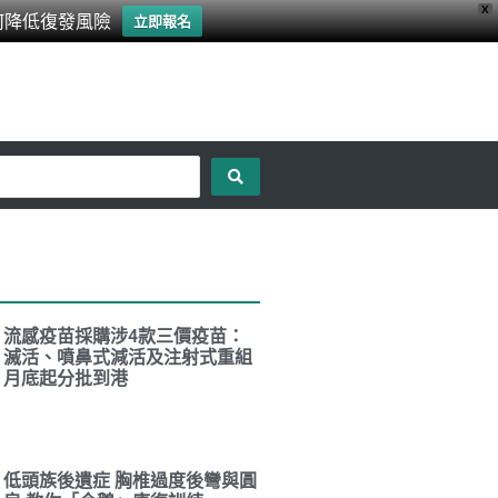
X
何降低復發風險
立即報名
流感疫苗採購涉4款三價疫苗：
滅活、噴鼻式減活及注射式重組
月底起分批到港
低頭族後遺症 胸椎過度後彎與圓