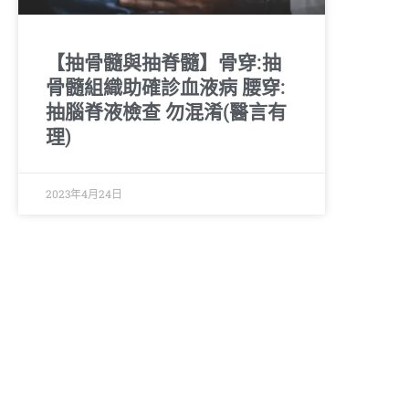
【抽骨髓與抽脊髓】骨穿:抽
骨髓組織助確診血液病 腰穿:
抽腦脊液檢查 勿混淆(醫言有
理)
2023年4月24日