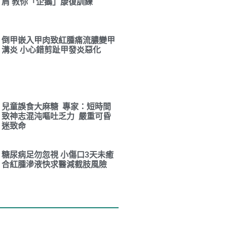
肩 教你「企鵝」康復訓練
倒甲嵌入甲肉致紅腫痛流膿變甲
溝炎 小心錯剪趾甲發炎惡化
兒童誤食大麻糖 專家：短時間
致神志混沌嘔吐乏力 嚴重可昏
迷致命
糖尿病足勿忽視 小傷口3天未癒
合紅腫滲液快求醫減截肢風險