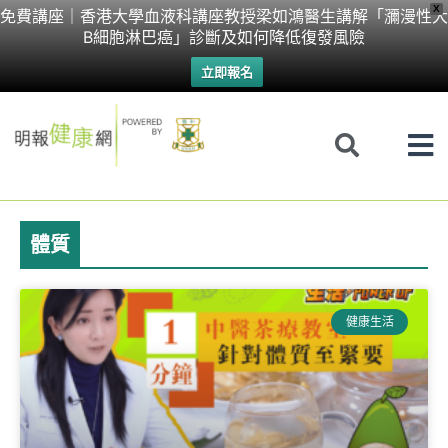
Skip
X
免費講座｜香港大學血液科講座教授梁如鴻醫生講解「瀰漫性大
B細胞淋巴癌」診斷及如何降低復發風險
to
立即報名
content
體質
健康生活