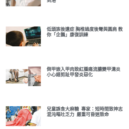
到港
低頭族後遺症 胸椎過度後彎與圓肩 教
你「企鵝」康復訓練
倒甲嵌入甲肉致紅腫痛流膿變甲溝炎
小心錯剪趾甲發炎惡化
兒童誤食大麻糖 專家：短時間致神志
混沌嘔吐乏力 嚴重可昏迷致命