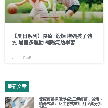
【夏日系列】食療+鍛煉 增強孩子體
質 暑假多運動 補陽氣助學習
2018年7月23日
最新文章
流感疫苗採購涉4款三價疫苗：滅活、
噴鼻式減活及注射式重組 月底起分批