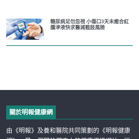
糖尿病足勿忽視 小傷口3天未癒合紅
腫滲液快求醫減截肢風險
關於明報健康網
由《明報》及養和醫院共同策劃的《明報健康