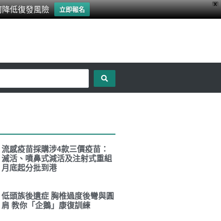
X
何降低復發風險
立即報名
流感疫苗採購涉4款三價疫苗：
滅活、噴鼻式減活及注射式重組
月底起分批到港
低頭族後遺症 胸椎過度後彎與圓
肩 教你「企鵝」康復訓練