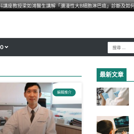
科講座教授梁如鴻醫生講解「瀰漫性大B細胞淋巴癌」診斷及如
Search
0
...
最新文章
編輯推介