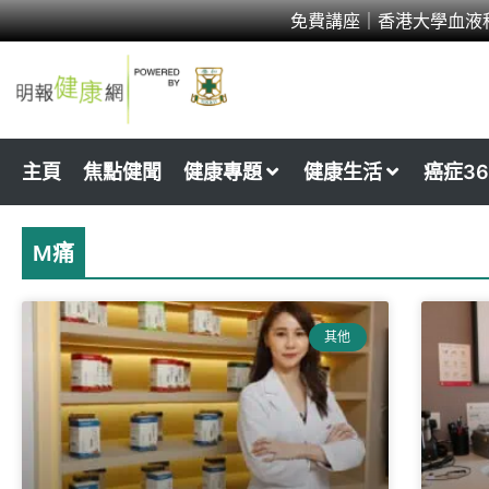
Skip
免費講座｜香港大學血液
to
content
主頁
焦點健聞
健康專題
健康生活
癌症36
M痛
其他