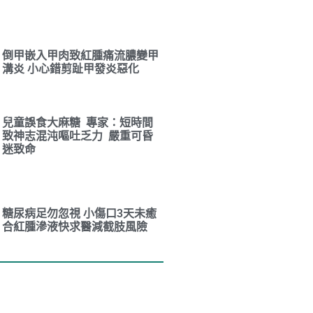
倒甲嵌入甲肉致紅腫痛流膿變甲
溝炎 小心錯剪趾甲發炎惡化
兒童誤食大麻糖 專家：短時間
致神志混沌嘔吐乏力 嚴重可昏
迷致命
糖尿病足勿忽視 小傷口3天未癒
合紅腫滲液快求醫減截肢風險