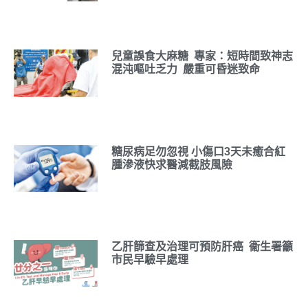
兒童誤食大麻糖 專家：短時間致神志
混沌嘔吐乏力 嚴重可昏迷致命
糖尿病足勿忽視 小傷口3天未癒合紅
腫滲液快求醫減截肢風險
乙肝篩查及治理可預防肝癌 衞生署籲
市民早驗早處理