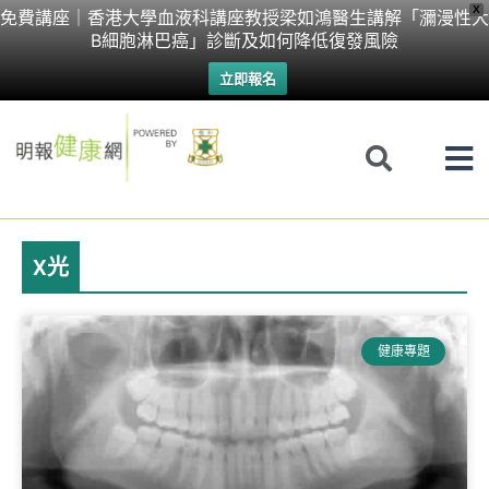
Skip
X
免費講座｜香港大學血液科講座教授梁如鴻醫生講解「瀰漫性大
B細胞淋巴癌」診斷及如何降低復發風險
to
立即報名
content
X光
健康專題