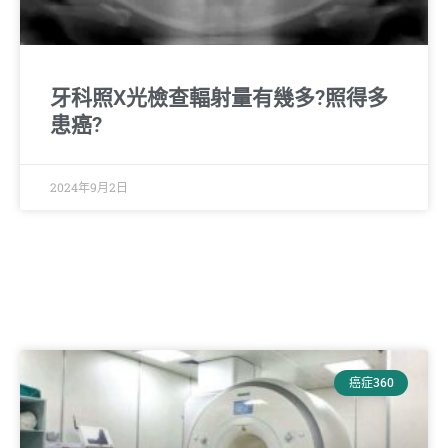
牙科照X光檢查輻射量有幾多?照得多
患癌?
2024年9月2日
癌症360