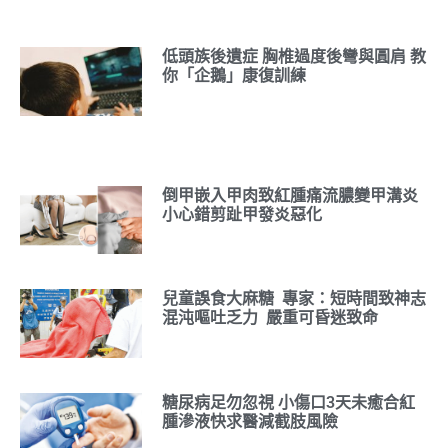
低頭族後遺症 胸椎過度後彎與圓肩 教
你「企鵝」康復訓練
倒甲嵌入甲肉致紅腫痛流膿變甲溝炎
小心錯剪趾甲發炎惡化
兒童誤食大麻糖 專家：短時間致神志
混沌嘔吐乏力 嚴重可昏迷致命
糖尿病足勿忽視 小傷口3天未癒合紅
腫滲液快求醫減截肢風險