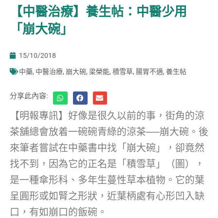
【中醫治療】養生帖：中醫少用
「崩大碗」
15/10/2018
中藥
,
中醫治療
,
崩大碗
,
梁榮能
,
積雪草
,
腸胃不適
,
養生帖
分享此內容:
【明報專訊】好像是很久以前的事，街角的涼
茶舖總會放着一碗碗青綠的涼茶──崩大碗。後
來筆者嘗試在中藥書中找「崩大碗」，卻竟然
找不到，因為它的正名是「積雪草」（圖），
是一種傘形科、多年生蔓性草本植物。它的葉
呈圓形或如腎之形狀，近葉柄處有心形凹入缺
口，有如崩口的飯碗。