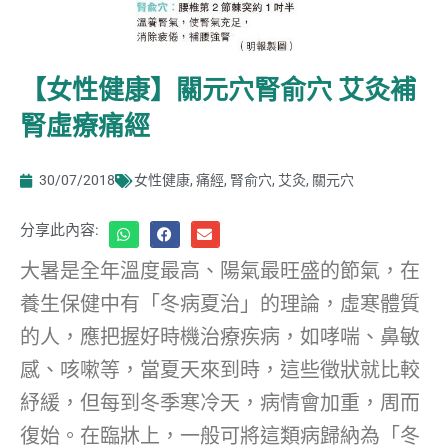
【女性健康】關元穴腎俞穴 艾灸補
腎虛療痛經
30/07/2018
女性健康
,
痛經
,
腎俞穴
,
艾灸
,
關元穴
分享此內容:
大暑是全年溫度最高、陽氣最旺盛的節氣，在
養生保健中有「冬病夏治」的理論，虛寒體質
的人，應把握好時機治療疾病，如哮喘、鼻敏
感、咳嗽等，當夏天來到時，這些徵狀就比較
紓緩，但每到冬季寒冷天，病情會加重，周而
復始。在臨牀上，一般可將這類病歸納為「冬