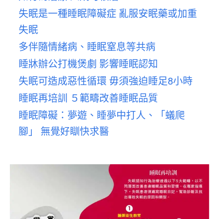
失眠是一種睡眠障礙症 亂服安眠藥或加重
失眠
多伴隨情緒病、睡眠窒息等共病
睡牀辦公打機煲劇 影響睡眠認知
失眠可造成惡性循環 毋須強迫睡足8小時
睡眠再培訓 ５範疇改善睡眠品質
睡眠障礙：夢遊、睡夢中打人、「蟻爬
腳」 無覺好瞓快求醫