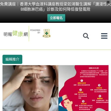
Skip
X
免費講座｜香港大學血液科講座教授梁如鴻醫生講解「瀰漫性大
B細胞淋巴癌」診斷及如何降低復發風險
to
立即報名
content
編輯推介