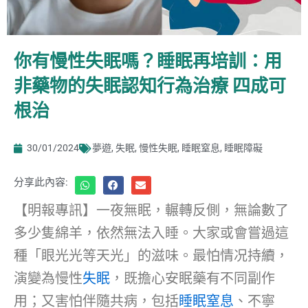
你有慢性失眠嗎？睡眠再培訓：用
非藥物的失眠認知行為治療 四成可
根治
30/01/2024
夢遊
,
失眠
,
慢性失眠
,
睡眠窒息
,
睡眠障礙
分享此內容:
【明報專訊】一夜無眠，輾轉反側，無論數了
多少隻綿羊，依然無法入睡。大家或會嘗過這
種「眼光光等天光」的滋味。最怕情况持續，
演變為慢性
失眠
，既擔心安眠藥有不同副作
用；又害怕伴隨共病，包括
睡眠窒息
、不寧