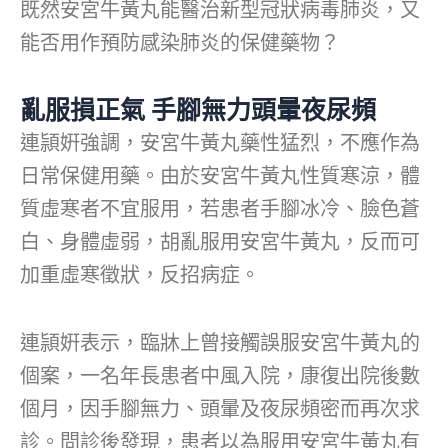
既然安宮牛黃丸能醫治新型冠狀病毒肺炎，又
能否用作預防感染肺炎的保健藥物？
亂服損正氣 手腳無力頭暈夜尿頻
連頴姸強調，安宮牛黃丸藥性猛烈，不應作為
日常保健用藥。由於安宮牛黃丸性質寒涼，體
質虛寒者不宜服用，若患者手腳冰冷、臉色蒼
白、身體虛弱，胡亂服用安宮牛黃丸，反而可
加重虛寒徵狀，反招病症。
連頴姸表示，臨牀上曾接觸誤服安宮牛黃丸的
個案，一名年長患者中風入院，康復出院後數
個月，因手腳無力、頭暈及夜尿頻密而再次求
診。問診後發現，患者以為服用安宮牛黃丸有