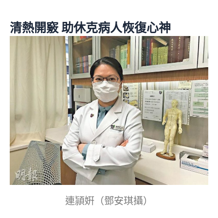
清熱開竅 助休克病人恢復心神
連頴姸（鄧安琪攝）