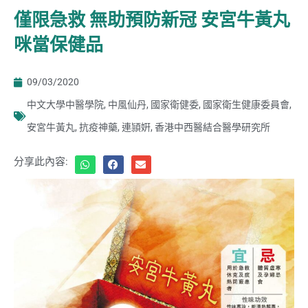
僅限急救 無助預防新冠 安宮牛黃丸
咪當保健品
09/03/2020
中文大學中醫學院
,
中風仙丹
,
國家衛健委
,
國家衛生健康委員會
,
安宮牛黃丸
,
抗疫神藥
,
連頴姸
,
香港中西醫結合醫學研究所
分享此內容: