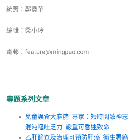
統籌：鄭寶華
編輯：梁小玲
電郵：feature@mingpao.com
專題系列文章
兒童誤食大麻糖 專家：短時間致神志
混沌嘔吐乏力 嚴重可昏迷致命
乙肝篩查及治理可預防肝癌 衞生署籲