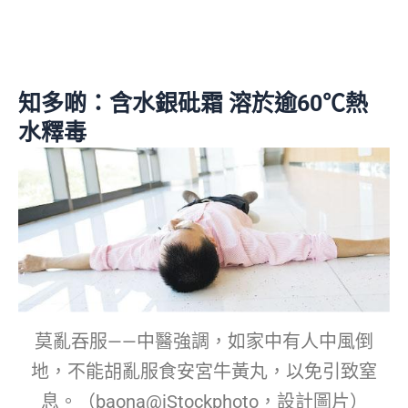
知多啲：含水銀砒霜 溶於逾60℃熱
水釋毒
莫亂吞服——中醫強調，如家中有人中風倒
地，不能胡亂服食安宮牛黃丸，以免引致窒
息。（baona@iStockphoto，設計圖片）