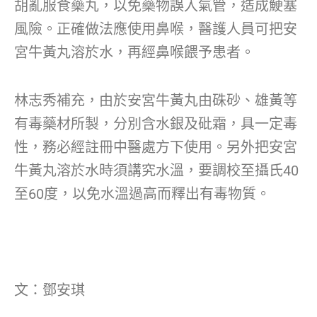
胡亂服食藥丸，以免藥物誤入氣管，造成鯁塞
風險。正確做法應使用鼻喉，醫護人員可把安
宮牛黃丸溶於水，再經鼻喉餵予患者。
林志秀補充，由於安宮牛黃丸由硃砂、雄黃等
有毒藥材所製，分別含水銀及砒霜，具一定毒
性，務必經註冊中醫處方下使用。另外把安宮
牛黃丸溶於水時須講究水溫，要調校至攝氏40
至60度，以免水溫過高而釋出有毒物質。
文：鄧安琪