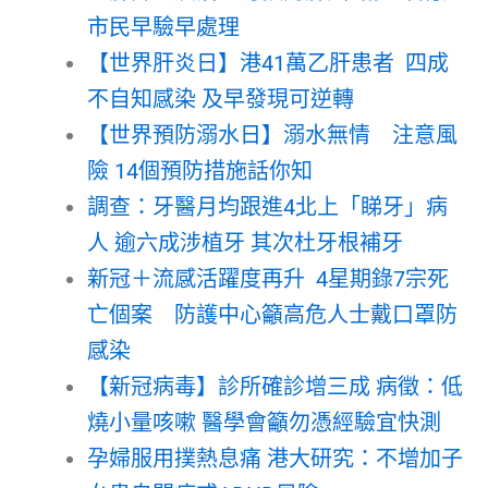
市民早驗早處理
【世界肝炎日】港41萬乙肝患者 四成
不自知感染 及早發現可逆轉
【世界預防溺水日】溺水無情 注意風
險 14個預防措施話你知
調查：牙醫月均跟進4北上「睇牙」病
人 逾六成涉植牙 其次杜牙根補牙
新冠＋流感活躍度再升 4星期錄7宗死
亡個案 防護中心籲高危人士戴口罩防
感染
【新冠病毒】診所確診增三成 病徵：低
燒小量咳嗽 醫學會籲勿憑經驗宜快測
孕婦服用撲熱息痛 港大研究：不增加子