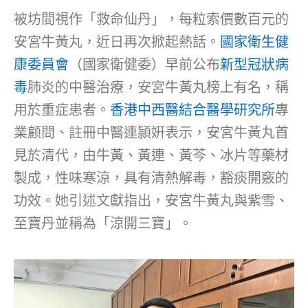
被坊間視作「救命仙丹」，每粒索價數百元的
安宮牛黃丸，近日再次掀起熱話。
國家衛生健
康委員會
（國家衛健委）早前公布
新型冠狀病
毒
肺炎的中醫治療，安宮牛黃丸榜上有名，稱
用於重症患者。
香港中西醫結合醫學研究所
專
業顧問、註冊中醫連頴姸表示，安宮牛黃丸首
見於清代，由牛黃、黃連、黃芩、冰片等藥材
製成，性味寒涼，具有清熱解毒，豁痰開竅的
功效。她引述文獻指出，安宮牛黃丸與紫雪、
至寶丹並稱為「涼開三寶」。