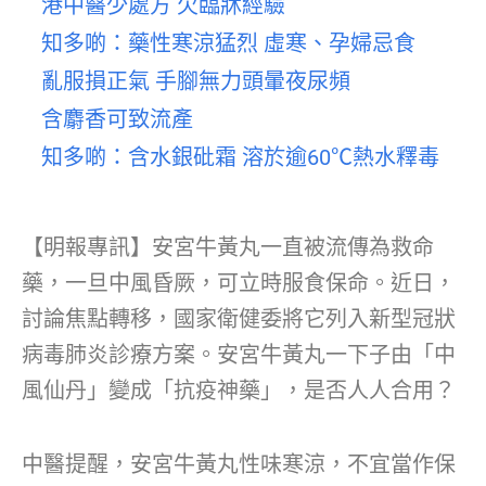
港中醫少處方 欠臨牀經驗
知多啲：藥性寒涼猛烈 虛寒、孕婦忌食
亂服損正氣 手腳無力頭暈夜尿頻
含麝香可致流產
知多啲：含水銀砒霜 溶於逾60℃熱水釋毒
【明報專訊】安宮牛黃丸一直被流傳為救命
藥，一旦中風昏厥，可立時服食保命。近日，
討論焦點轉移，國家衛健委將它列入新型冠狀
病毒肺炎診療方案。安宮牛黃丸一下子由「中
風仙丹」變成「抗疫神藥」，是否人人合用？
中醫提醒，安宮牛黃丸性味寒涼，不宜當作保