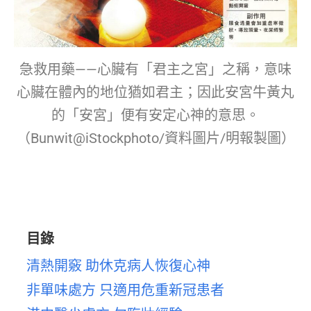
急救用藥——心臟有「君主之宮」之稱，意味
心臟在體內的地位猶如君主；因此安宮牛黃丸
的「安宮」便有安定心神的意思。
（Bunwit@iStockphoto/資料圖片/明報製圖）
目錄
清熱開竅 助休克病人恢復心神
非單味處方 只適用危重新冠患者