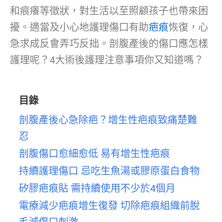
和痕癢等徵狀，對生活以至照顧孩子也帶來困
擾。適當及小心地護理傷口有助
疤痕
恢復，心
急求成反會弄巧反拙。剖腹產後的傷口應怎樣
護理呢？4大術後護理注意事項你又知道嗎？
目錄
剖腹產後心急除疤？增生性疤痕致痛楚難
忍
剖腹傷口愈細愈低 易有增生性疤痕
持續護理傷口 忌吃生魚湯或膠原蛋白食物
矽膠疤痕貼 需持續使用不少於4個月
電療減少疤痕增生復發 切除疤痕組織前脫
毛減傷口刺激