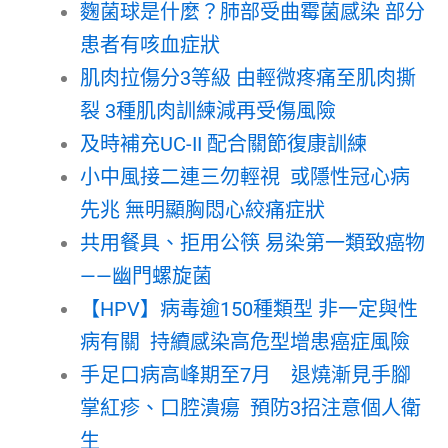
麴菌球是什麼？肺部受曲霉菌感染 部分
患者有咳血症狀
肌肉拉傷分3等級 由輕微疼痛至肌肉撕
裂 3種肌肉訓練減再受傷風險
及時補充UC-II 配合關節復康訓練
小中風接二連三勿輕視 或隱性冠心病
先兆 無明顯胸悶心絞痛症狀
共用餐具、拒用公筷 易染第一類致癌物
——幽門螺旋菌
【HPV】病毒逾150種類型 非一定與性
病有關 持續感染高危型增患癌症風險
手足口病高峰期至7月 退燒漸見手腳
掌紅疹、口腔潰瘍 預防3招注意個人衛
生