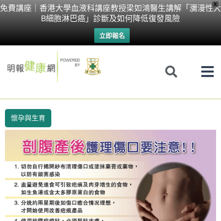
Skip
X
免費講座｜香港大學血液科講座教授梁如鴻醫生講解「瀰漫性大
B細胞淋巴癌」診斷及如何降低復發風險
to
立即報名
content
懷孕與生育