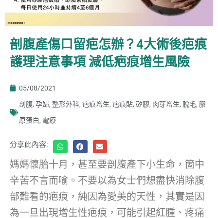
剖腹產傷口留疤怎辦？4大術後疤痕
護理注意事項 減低疤痕增生風險
05/08/2021
剖腹
,
孕婦
,
整形外科
,
疤痕增生
,
疤痕貼
,
矽膠
,
肉芽增生
,
脫毛
,
膠
原蛋白
,
電療
分享此內容:
媽媽懷胎十月，甚至要剖腹產下小生命，箇中
辛苦不言而喻。不要以為女士們想盡快消除腹
部難看的疤痕，純因為愛美的天性，其實是因
為一旦出現增生性疤痕，可能引起紅腫、疼痛