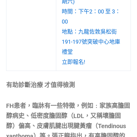
期六)
時間：下午2：00 至 3：
00
地點：九龍佐敦吳松街
191-197號突破中心地庫
禮堂
立即報名!
有助診斷治療 才值得檢測
FH患者，臨牀有一些特徵，例如﹕家族高膽固
醇病史、低密度膽固醇（LDL，又稱壞膽固
醇）偏高、皮膚肌腱出現腱黃瘤（Tendinous
xanthoma）等。張正龍指出，有高膽固醇的