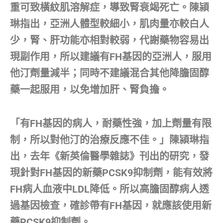
重可致橫紋肌溶解症，導致腎衰竭死亡。陳潁
琳指出，亞洲人體型較細小，肌肉量亦較白人
少，腎、肝功能亦相對較弱，代謝藥物容易出
現副作用，所以建議有FH基因的亞洲人，服用
他汀劑量減半；同時不建議混合其他降膽固醇
藥一起服用，以免增加肝、腎負擔。
「有FH基因的病人，耐藥性強，加上劑量有限
制，所以對他汀的治療反應不佳。」陳潁琳指
出，去年《新英倫醫學雜誌》刊出的研究，發
現針對FH基因的新藥PCSK9抑制劑，能有效將
FH病人血液中LDL降低。所以高膽固醇病人透
過基因檢查，確診帶有FH基因，就應該使用新
藥PCSK9抑制劑。