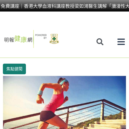
Skip
免費講座｜香港大學血液科講座教授梁如鴻醫生講解「瀰漫性大
to
content
焦點健聞