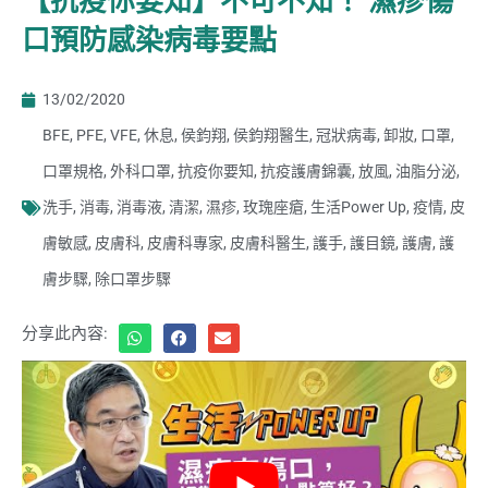
【抗疫你要知】不可不知！ 濕疹傷
口預防感染病毒要點
13/02/2020
BFE
,
PFE
,
VFE
,
休息
,
侯鈞翔
,
侯鈞翔醫生
,
冠狀病毒
,
卸妝
,
口罩
,
口罩規格
,
外科口罩
,
抗疫你要知
,
抗疫護膚錦囊
,
放風
,
油脂分泌
,
洗手
,
消毒
,
消毒液
,
清潔
,
濕疹
,
玫瑰座瘡
,
生活Power Up
,
疫情
,
皮
膚敏感
,
皮膚科
,
皮膚科專家
,
皮膚科醫生
,
護手
,
護目鏡
,
護膚
,
護
膚步驟
,
除口罩步驟
分享此內容: