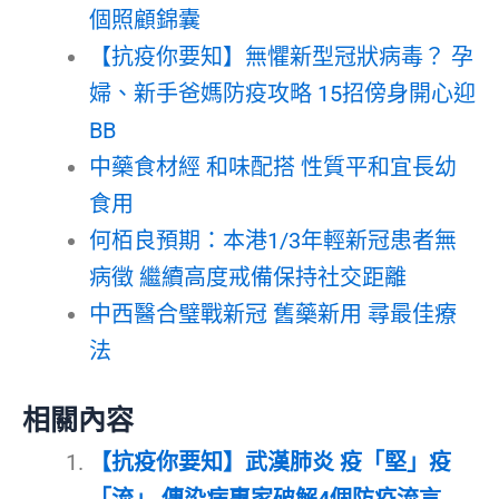
個照顧錦囊
【抗疫你要知】無懼新型冠狀病毒？ 孕
婦、新手爸媽防疫攻略 15招傍身開心迎
BB
中藥食材經 和味配搭 性質平和宜長幼
食用
何栢良預期：本港1/3年輕新冠患者無
病徵 繼續高度戒備保持社交距離
中西醫合璧戰新冠 舊藥新用 尋最佳療
法
相關內容
【抗疫你要知】武漢肺炎 疫「堅」疫
「流」 傳染病專家破解4個防疫流言