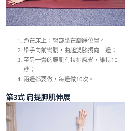
跪在床上，臀部坐在腳踭位置。
舉手向前彎腰，曲起雙膝擺向一邊；
至另一邊的腰肌有拉扯感覺，維持10
秒；
兩邊都要做，每邊做10次。
第3式 肩提胛肌伸展