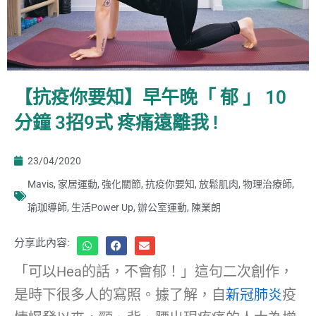
【抗疫你要知】早午晚「 郁 」 10
分鐘 3招9式 疼痛遠離我 !
23/04/2020
Mavis
,
家居運動
,
強化關節
,
抗疫你要知
,
放鬆肌肉
,
物理治療師
,
瑜珈導師
,
生活Power Up
,
辦公室運動
,
陳業朗
分享此內容:
「可以Hea的話，不會郁！」這句二次創作，
是時下很多人的寫照。據了解，自
新冠肺炎
疫