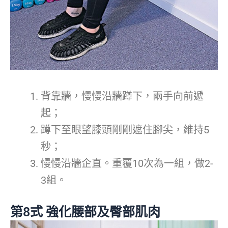
背靠牆，慢慢沿牆蹲下，兩手向前遞
起；
蹲下至眼望膝頭剛剛遮住腳尖，維持5
秒；
慢慢沿牆企直。重覆10次為一組，做2-
3組。
第8式 強化腰部及臀部肌肉