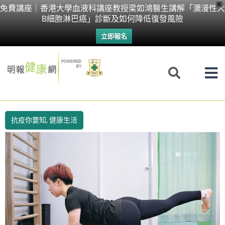
Skip
X
免費講座｜香港大學血液科講座教授梁如鴻醫生講解「瀰漫性大
B細胞淋巴癌」診斷及如何降低復發風險
to
立即報名
content
抗疫你要知
,
健康生活