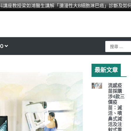
科講座教授梁如鴻醫生講解「瀰漫性大B細胞淋巴癌」診斷及如
Search
0
...
最新文章
流感疫
苗採購
涉4款三
價疫
苗：滅
活、噴
鼻式減
活及注
射式重