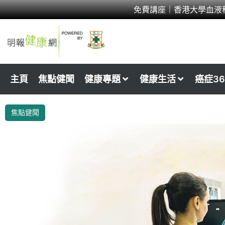
Skip
免費講座｜香港大學血液
to
content
主頁
焦點健聞
健康專題
健康生活
癌症36
焦點健聞