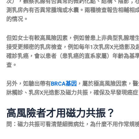
次），觀察乳腺有否異常的微鈣化點、結構、陰影；
測乳房內有否異常腫塊或水囊。兩種檢查報告相輔相
的情况。
但如女士有較高風險因素，例如曾患上非典型乳腺增
接受更頻密的乳房檢查，例如每年1次乳房X光造影及
確診乳癌，會以患者（患乳癌的直系家屬）年齡為基準
查。
另外，如驗出帶有
BRCA基因
，屬於極高風險因素，醫
牀觸診、乳房X光造影及磁力共振，確保及早發現癌症
高風險者才用磁力共振？
問：磁力共振可看清楚細微病灶，為什麼不用作常規