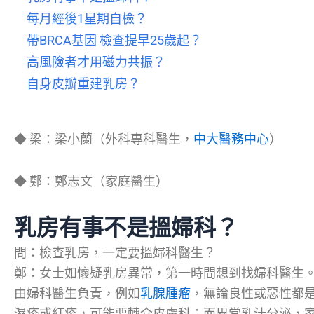
每月經後1星期自檢？
帶BRCA基因 檢查提早25歲起？
高風險者才用磁力共振？
自身皮瓣重建乳房？
◆ 梁：梁小蘭（外科專科醫生，
中大醫務中心
）
◆ 鄭：鄭志文（家庭醫生）
乳房有事不是搵婦科？
問：檢查乳房，一定要搵婦科醫生？
鄭：女士如懷疑乳房異常，第一時間想到找婦科醫生
由婦科醫生負責，例如
乳腺腫瘤
，無論良性或惡性都
濕疹或紅疹，可能要轉介皮膚科；而異常乳汁分泌，