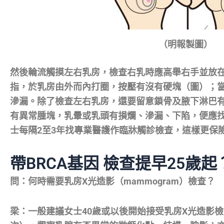
（明報製圖）
然後輪流觸摸左右乳房，檢查右乳時應高舉右手並放
指，於乳房由外而內打圈，按壓有沒有硬塊（圖）；
滲漏。除了檢查左右乳房，還要留意鎖骨及腋下淋巴
有異常腫塊，乳暈或乳頭有損爛、滲漏、下陷，便應
士每隔2至3年找專業醫護作臨牀觸診檢查，這樣更保
帶BRCA基因 檢查提早25歲起
問：何時需要乳房X光造影（mammogram）檢查？
梁：一般建議女士40歲或以後開始接受乳房X光造影