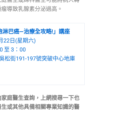
腫瘤導致乳腺素分泌過高。
胞淋巴癌—治療全攻略!」講座
月22日(星期六)
 至 3：00
松街191-197號突破中心地庫
向家庭醫生查詢，上網搜尋一下也
醫生或其他具備相關專業知識的醫