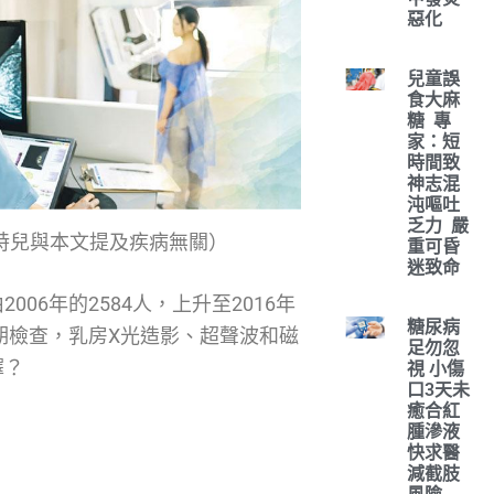
惡化
兒童誤
食大麻
糖 專
家：短
時間致
神志混
沌嘔吐
乏力 嚴
相中模特兒與本文提及疾病無關）
重可昏
迷致命
06年的2584人，上升至2016年
糖尿病
期檢查，乳房X光造影、超聲波和磁
足勿忽
擇？
視 小傷
口3天未
癒合紅
腫滲液
快求醫
減截肢