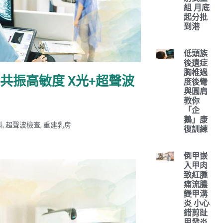
組 月底
起分批
到港
低頭族
後遺症
胸椎過
共振高敏度 X光+超聲波
度後彎
與圓肩
教你
「企
鵝」康
科
,
超聲波檢查
,
重建乳房
復訓練
倒甲嵌
入甲肉
致紅腫
痛流膿
變甲溝
炎 小心
錯剪趾
甲發炎