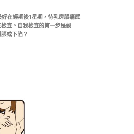
最好在經期後1星期，待乳房脹痛感
天檢查。自我檢查的第一步是觀
腫脹或下陷？