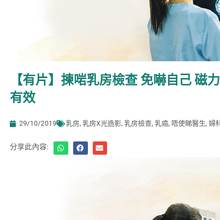
【有片】揀啱乳房檢查 免嚇自己 磁力
有效
29/10/2019
乳房
,
乳房X光造影
,
乳房檢查
,
乳癌
,
唔使睇醫生
,
婦
分享此內容: