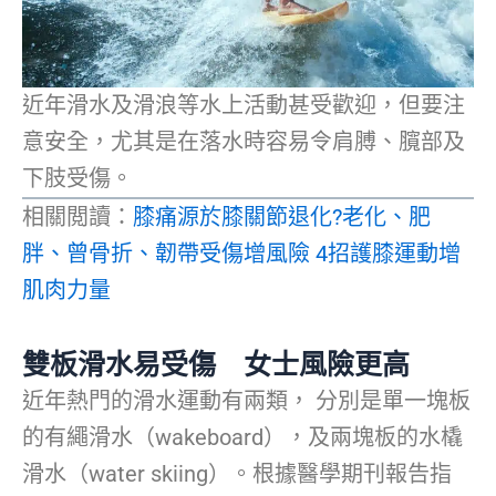
近年滑水及滑浪等水上活動甚受歡迎，但要注
意安全，尤其是在落水時容易令肩膊、臗部及
下肢受傷。
相關閲讀：
膝痛源於膝關節退化?老化、肥
胖、曾骨折、韌帶受傷增風險 4招護膝運動增
肌肉力量
雙板滑水易受傷 女士風險更高
近年熱門的滑水運動有兩類， 分別是單一塊板
的有繩滑水（wakeboard），及兩塊板的水橇
滑水（water skiing）。根據醫學期刊報告指