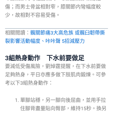
傷；而男士骨盆相對窄，膝關節内彎幅度較
少，故相對不容易受傷。
相關閲讀：
髖關節痛3大高危族 或髖臼韌帶撕
裂影響活動幅度、咔咔聲 5招減壓力
3組熱身動作 下水前要做足
要減低受傷風險，劉焯霆提醒，在下水前要做
足夠熱身，平日亦應多做下肢肌肉鍛煉。可參
考以下3組熱身動作：
單腳站穩，另一腳向後屈曲，並用手拉
住腳背盡量貼向臀部，維持15秒。換另