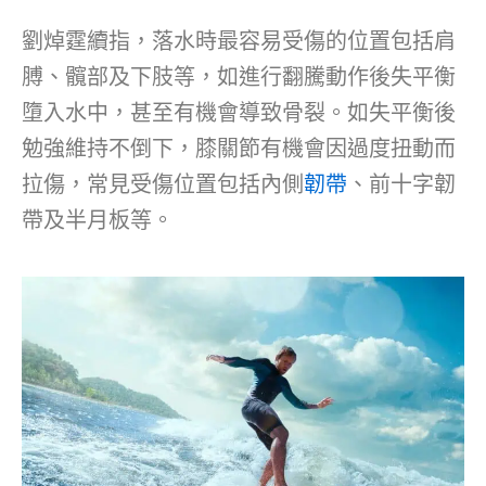
劉焯霆續指，落水時最容易受傷的位置包括肩
膊、髖部及下肢等，如進行翻騰動作後失平衡
墮入水中，甚至有機會導致骨裂。如失平衡後
勉強維持不倒下，膝關節有機會因過度扭動而
拉傷，常見受傷位置包括內側
韌帶
、前十字韌
帶及半月板等。