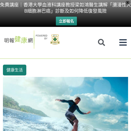
Skip
X
免費講座｜香港大學血液科講座教授梁如鴻醫生講解「瀰漫性大
B細胞淋巴癌」診斷及如何降低復發風險
to
立即報名
content
健康生活