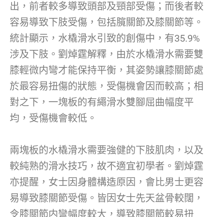
出，前者較多導致頭部及頸部受傷；而後者較
容易導致下肢受傷，包括臗關節及膝關節等。
統計顯示，水橇滑水引致的創傷中，有35.9%
涉及下肢。劉焯霆解釋，由於水橇滑水需要雙
膝輕微内彎才能保持平衡，其姿勢讓膝關節處
於最容易扭傷的狀態，受傷機會因而較高；相
對之下，一塊板的有繩滑水雙腳屈曲幅度平
均，受傷機會較低。
兩塊板的水橇滑水需要強健的下肢肌肉，以及
較純熟的滑水技巧，故不適宜初學者。劉焯霆
亦提醒，女士因身體構造原因，會比男士更容
易導致膝關節受傷。皆因女士先天盆骨較闊，
令膝關節内彎幅度較大，導致膝關節較易扭