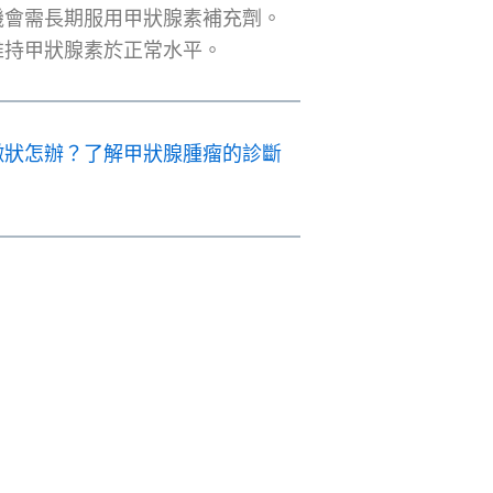
機會需長期服用甲狀腺素補充劑。
維持甲狀腺素於正常水平。
徵狀怎辦？了解甲狀腺腫瘤的診斷