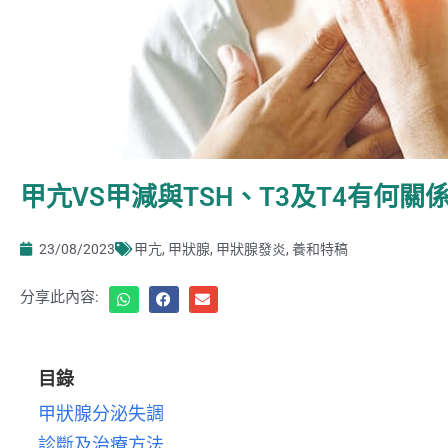
甲亢VS甲減與TSH、T3及T4有何關
23/08/2023
甲亢
,
甲狀腺
,
甲狀腺發炎
,
養和特稿
分享此內容:
目錄
甲狀腺分泌失調
診斷及治療方法