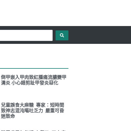
倒甲嵌入甲肉致紅腫痛流膿變甲
溝炎 小心錯剪趾甲發炎惡化
兒童誤食大麻糖 專家：短時間
致神志混沌嘔吐乏力 嚴重可昏
迷致命