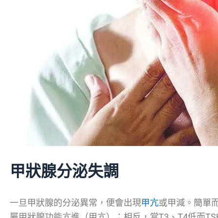
甲狀腺分泌失調
一旦甲狀腺的分泌異常，便會出現
甲亢
或甲減。簡單而
屬甲狀腺功能亢進（甲亢）；相反，當T3、T4低而T