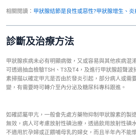
相關閲讀：
甲狀腺結節是良性或惡性?甲狀腺增生、炎症
診斷及治療方法
甲狀腺疾病未必有明顯病徵，又或容易與其他疾病混
可透過抽血檢驗TSH、T3及T4，及進行甲狀腺超聲
素掃描以確定甲亢是否由於發炎引起，部分病人或需
變，有需要時可轉介至內分泌及糖尿科專科跟進。
如確認屬甲亢，一般會先處方藥物抑制甲狀腺素的製造
無效，病人可考慮放射性碘治療，透過飲用放射性碘
不適用於孕婦或正餵哺母乳的婦女，而且半年內不能