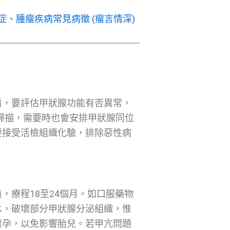
、腫瘤疾病常見病徵 (瘤言情深)
淆，要評估甲狀腺功能有否異常，
波掃描，需要時也會安排甲狀腺同位
要接受活檢組織化驗，排除惡性病
，療程18至24個月。如口服藥物
水，破壞部分甲狀腺分泌組織，惟
懷孕，以免影響胎兒。若甲亢問題