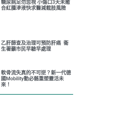
糖尿病足勿忽視 小傷口3天未癒
合紅腫滲液快求醫減截肢風險
乙肝篩查及治理可預防肝癌 衞
生署籲市民早驗早處理
軟骨流失真的不可逆？新一代德
國Mobility動必骼重塑靈活未
來！