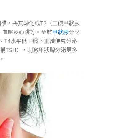
碘，將其轉化成T3（三碘甲狀腺
、血壓及心跳等。至於
甲狀腺
分泌
3、T4水平低，腦下垂體便會分泌
one，簡稱TSH），刺激甲狀腺分泌更多
。