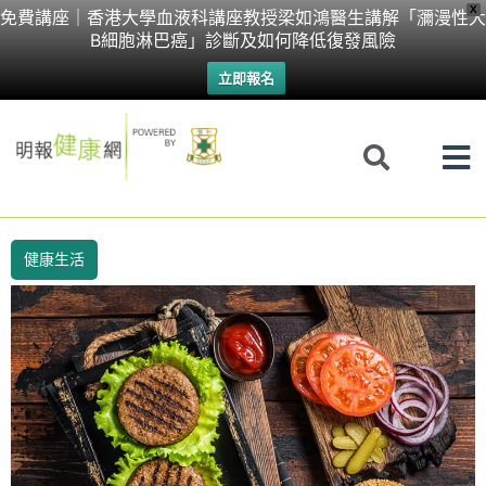
Skip
X
免費講座｜香港大學血液科講座教授梁如鴻醫生講解「瀰漫性大
B細胞淋巴癌」診斷及如何降低復發風險
to
立即報名
content
健康生活