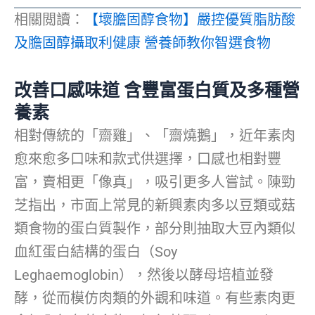
相關閲讀：
【壞膽固醇食物】嚴控優質脂肪酸
及膽固醇攝取利健康 營養師教你智選食物
改善口感味道
含
豐富蛋白質
及
多種營
養素
相對傳統的「齋雞」、「齋燒鵝」，近年素肉
愈來愈多口味和款式供選擇，口感也相對豐
富，賣相更「像真」，吸引更多人嘗試。陳勁
芝指出，市面上常見的新興素肉多以豆類或菇
類食物的蛋白質製作，部分則抽取大豆內類似
血紅蛋白結構的蛋白（Soy
Leghaemoglobin），然後以酵母培植並發
酵，從而模仿肉類的外觀和味道。有些素肉更