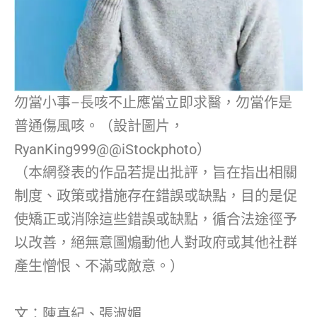
勿當小事–長咳不止應當立即求醫，勿當作是
普通傷風咳。（設計圖片，
RyanKing999@@iStockphoto）
（本網發表的作品若提出批評，旨在指出相關
制度、政策或措施存在錯誤或缺點，目的是促
使矯正或消除這些錯誤或缺點，循合法途徑予
以改善，絕無意圖煽動他人對政府或其他社群
產生憎恨、不滿或敵意。）
文：陳真紀、張淑媚