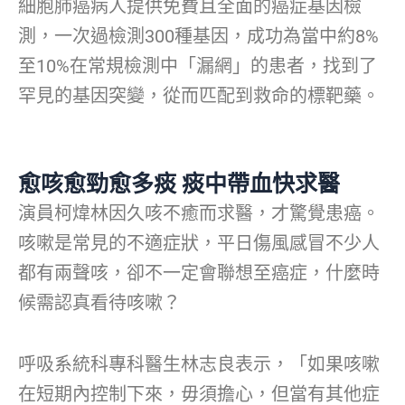
細胞肺癌病人提供免費且全面的癌症基因檢
測，一次過檢測300種基因，成功為當中約8%
至10%在常規檢測中「漏網」的患者，找到了
罕見的基因突變，從而匹配到救命的標靶藥。
愈咳愈勁愈多痰 痰中帶血快求醫
演員柯煒林因久咳不癒而求醫，才驚覺患癌。
咳嗽是常見的不適症狀，平日傷風感冒不少人
都有兩聲咳，卻不一定會聯想至癌症，什麼時
候需認真看待咳嗽？
呼吸系統科專科醫生林志良表示，「如果咳嗽
在短期內控制下來，毋須擔心，但當有其他症