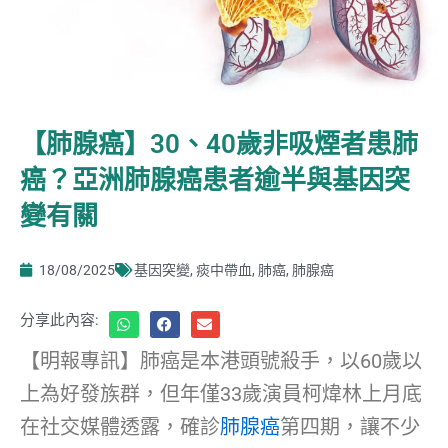
【肺腺癌】30、40歲非吸煙者患肺
癌？亞洲肺腺癌患者逾半與基因突
變有關
18/08/2025
基因突變
,
痰中帶血
,
肺癌
,
肺腺癌
分享此內容:
【明報專訊】肺癌是本港頭號殺手，以60歲以
上為好發族群，但年僅33歲演員柯煒林上月底
在社交媒體透露，確診
肺腺癌
第四期，讓不少