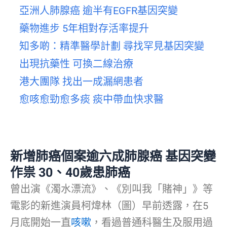
亞洲人肺腺癌 逾半有EGFR基因突變
藥物進步 5年相對存活率提升
知多啲：精準醫學計劃 尋找罕見基因突變
出現抗藥性 可換二線治療
港大團隊 找出一成漏網患者
愈咳愈勁愈多痰 痰中帶血快求醫
新增肺癌個案逾六成肺腺癌 基因突變
作祟 30、40歲患肺癌
曾出演《濁水漂流》、《別叫我「賭神」》等
電影的新進演員柯煒林（圖）早前透露，在5
月底開始一直
咳嗽
，看過普通科醫生及服用過