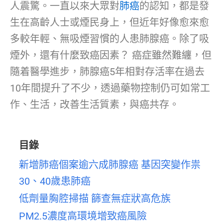
人震驚。一直以來大眾對
肺癌
的認知，都是發
生在高齡人士或煙民身上，但近年好像愈來愈
多較年輕、無吸煙習慣的人患肺腺癌。除了吸
煙外，還有什麼致癌因素？ 癌症雖然難纏，但
隨着醫學進步，肺腺癌5年相對存活率在過去
10年間提升了不少，透過藥物控制仍可如常工
作、生活，改善生活質素，與癌共存。
目錄
新增肺癌個案逾六成肺腺癌 基因突變作祟
30、40歲患肺癌
低劑量胸腔掃描 篩查無症狀高危族
PM2.5濃度高環境增致癌風險