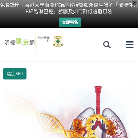
Skip
X
免費講座｜香港大學血液科講座教授梁如鴻醫生講解「瀰漫性大
B細胞淋巴癌」診斷及如何降低復發風險
to
立即報名
content
癌症360