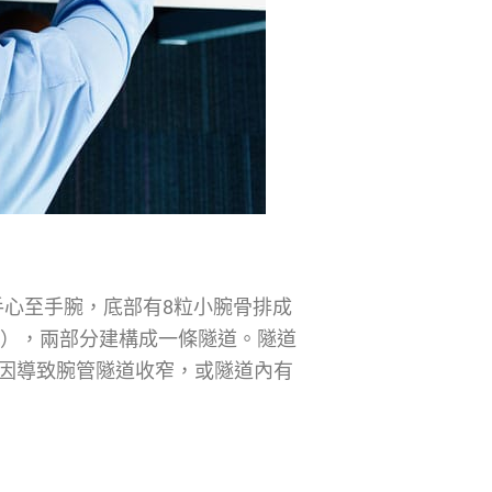
心至手腕，底部有8粒小腕骨排成
gament），兩部分建構成一條隧道。隧道
任何原因導致腕管隧道收窄，或隧道內有