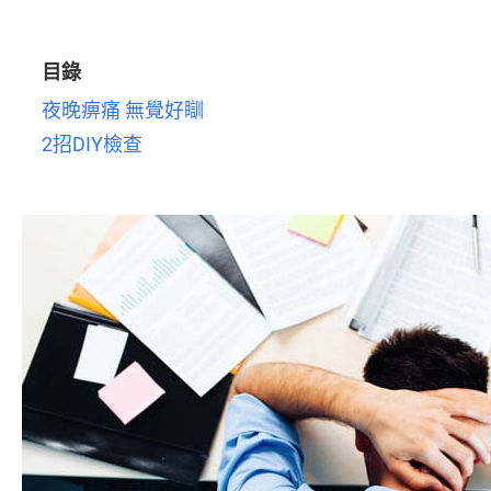
目錄
夜晚痹痛 無覺好瞓
2招DIY檢查