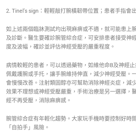
2. Tinel’s sign：輕輕敲打腕橫韌帶位置；患者手指
如上述兩個臨牀測試均出現麻痹或不適，就可能患上
及診斷。醫生要確診腕管綜合症，可安排患者接受神
度及波幅，確診並評估神經受壓的嚴重程度。
病情較輕的患者，可以透過藥物，如維他命B及神經止
佩戴護腕或手托，讓手腕維持伸直，減少神經受壓。一
會慢慢改善。注射類固醇亦可幫助消除神經炎症，減
效果不理想或神經受壓嚴重，手術治療是另一選擇，醫
經不再受壓，消除麻痹感。
腕管綜合症有年輕化趨勢。大家玩手機時要控制好時
「自拍手」風險。