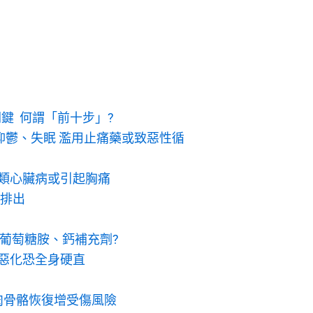
鍵 何謂「前十步」?
抑鬱、失眠 濫用止痛藥或致惡性循
5類心臟病或引起胸痛
酸排出
服葡萄糖胺、鈣補充劑?
 惡化恐全身硬直
肉骨骼恢復增受傷風險