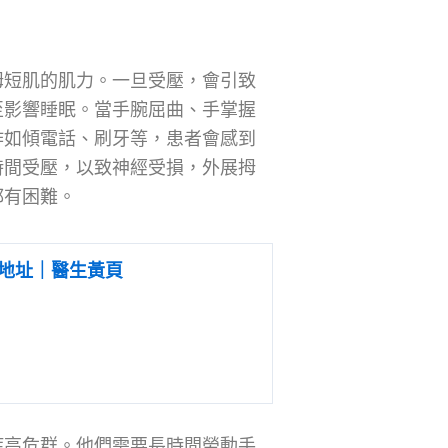
拇短肌的肌力。一旦受壓，會引致
至影響睡眠。當手腕屈曲、手掌握
作如傾電話、刷牙等，患者會感到
時間受壓，以致神經受損，外展拇
都有困難。
地址｜醫生黃頁
症高危群。他們需要長時間勞動手