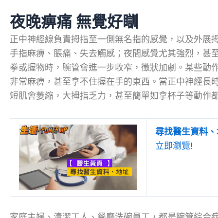
夜晚痹痛 無覺好瞓
正中神經線負責拇指至一側無名指的感覺，以及外展
手指麻痹、脹痛、失去觸感；夜間感覺尤其強烈，甚
拳或握物時，腕管會進一步收窄，徵狀加劇。某些動
非常麻痹，甚至拿不住握在手的東西。當正中神經長
短肌會萎縮，大拇指乏力，甚至簡單如拿杯子等動作
尋找醫生資料、
立即瀏覽!
家庭主婦、清潔工人、餐廳洗碗員工，都是腕管綜合