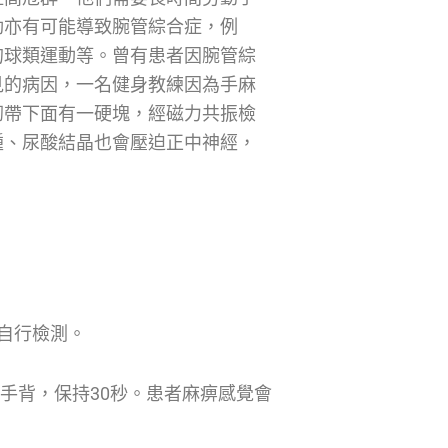
動亦有可能導致腕管綜合症，例
的球類運動等。曾有患者因腕管綜
見的病因，一名健身教練因為手麻
韌帶下面有一硬塊，經磁力共振檢
腫、尿酸結晶也會壓迫正中神經，
自行檢測。
手背緊貼手背，保持30秒。患者麻痹感覺會