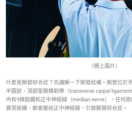
（網上圖片）
什麼是腕管綜合症？先講解一下腕管結構。腕管位於手
半圓狀，頂部是腕橫韌帶（transverse carpal li
內有9條筋腱和正中神經線（median nerve）。
異常組織，都會壓迫正中神經線，引致腕管綜合症。