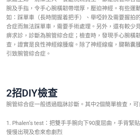
腕及手指，令手心腕橫韌帶增厚，壓迫神經。有些運
如：踩單車（長時間握着把手）、舉啞鈴及需要握拍
合症而無法踩單車，需要手術處理。另外，還有較少
痹求診，診斷為腕管綜合症；檢查時，發現手心腕橫
查，證實是良性神經線腫瘤。除了神經線瘤，腱鞘囊
引致腕管綜合症。
2招DIY檢查
腕管綜合症一般透過臨牀診斷。其中2個簡單檢查，可
1. Phalen’s test：把雙手手腕向下90度屈曲，
慢慢出現及愈來愈劇烈