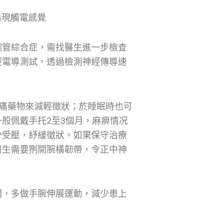
會出現觸電感覺
腕管綜合症，需找醫生進一步檢查
經電導測試，透過檢測神經傳導速
痛藥物來減輕徵狀；於睡眠時也可
般佩戴手托2至3個月，麻痹情况
少受壓，紓緩徵狀。如果保守治療
生需要𠝹開腕橫韌帶，令正中神
間，多做手腕伸展運動，減少患上