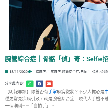
腕管綜合症｜骨骼「偵」奇：Selfie
18/11/2020
手指麻痹
,
手掌麻痹
,
腕管綜合症
,
自拍手
,
骨科
,
骨骼
分享此內容:
【明報專訊】你曾否有
手掌
麻痹徵狀？不少人擔心是
種更常見疾病引致，就是腕管綜合症。現代人手機不
一個潮稱——「自拍手」。