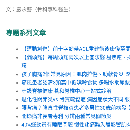
文：嚴永藝（骨科專科醫生）
專題系列文章
【運動創傷】前十字韌帶ACL重建術後康復至關
【偏頭痛】每周頭痛兩次以上宜求醫 易焦慮、
環
孩子胸痛2個常見原因：肌肉拉傷、肋軟骨炎 
痛風患者認清3類高中低嘌呤食物 多喝水助尿
守護脊椎健康 養和脊椎中心一站式診治
退化性關節炎vs.骨質疏鬆症 病因症狀大不同 
腰背痛？強直性脊椎炎患者多男性30歲前病發
關節痛非長者專利 分辨兩種常見關節炎
40%運動員有睡眠問題 慢性疼痛難入睡影響肌