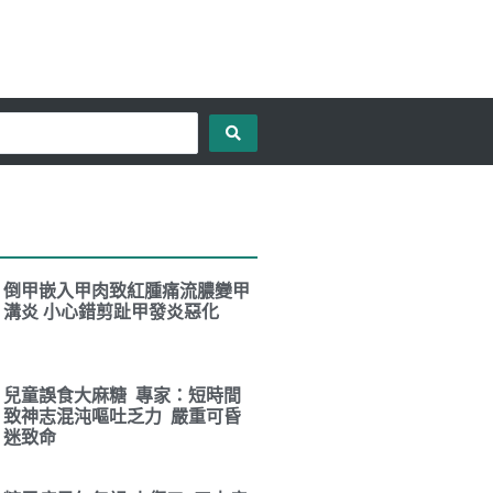
倒甲嵌入甲肉致紅腫痛流膿變甲
溝炎 小心錯剪趾甲發炎惡化
兒童誤食大麻糖 專家：短時間
致神志混沌嘔吐乏力 嚴重可昏
迷致命