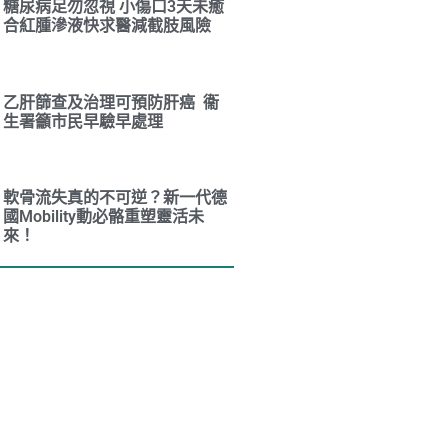
糖尿病足勿忽視 小傷口3天未癒
合紅腫滲液快求醫減截肢風險
乙肝篩查及治理可預防肝癌 衞
生署籲市民早驗早處理
軟骨流失真的不可逆？新一代德
國Mobility動必骼重塑靈活未
來！