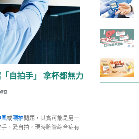
招「自拍手」 拿杯都無力
偵奇
中風
或
頸椎
問題，其實可能是另一
離手、愛自拍，現時腕管綜合症有