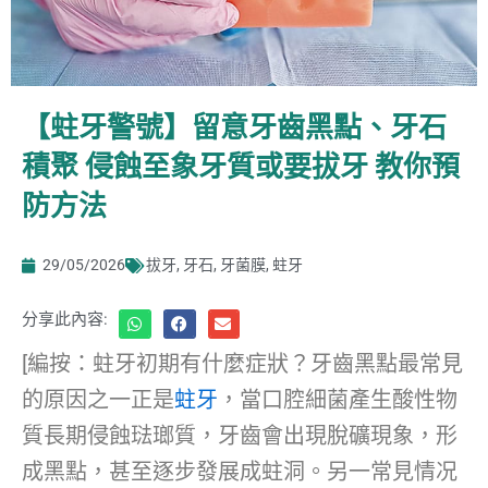
【蛀牙警號】留意牙齒黑點、牙石
積聚 侵蝕至象牙質或要拔牙 教你預
防方法
29/05/2026
拔牙
,
牙石
,
牙菌膜
,
蛀牙
分享此內容:
[編按：蛀牙初期有什麼症狀？牙齒黑點最常見
的原因之一正是
蛀牙
，當口腔細菌產生酸性物
質長期侵蝕琺瑯質，牙齒會出現脫礦現象，形
成黑點，甚至逐步發展成蛀洞。另一常見情况