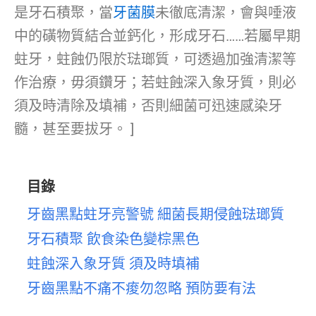
是牙石積聚，當
牙菌膜
未徹底清潔，會與唾液
中的磺物質結合並鈣化，形成牙石……若屬早期
蛀牙，蛀蝕仍限於琺瑯質，可透過加強清潔等
作治療，毋須鑽牙；若蛀蝕深入象牙質，則必
須及時清除及填補，否則細菌可迅速感染牙
髓，甚至要拔牙。 ]
目錄
牙齒黑點蛀牙亮警號 細菌長期侵蝕琺瑯質
牙石積聚 飲食染色變棕黑色
蛀蝕深入象牙質 須及時填補
牙齒黑點不痛不痠勿忽略 預防要有法