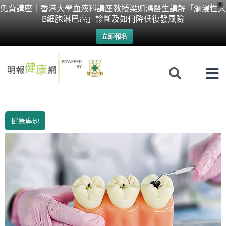
Skip
X
免費講座｜香港大學血液科講座教授梁如鴻醫生講解「瀰漫性大
B細胞淋巴癌」診斷及如何降低復發風險
to
立即報名
content
健康專題