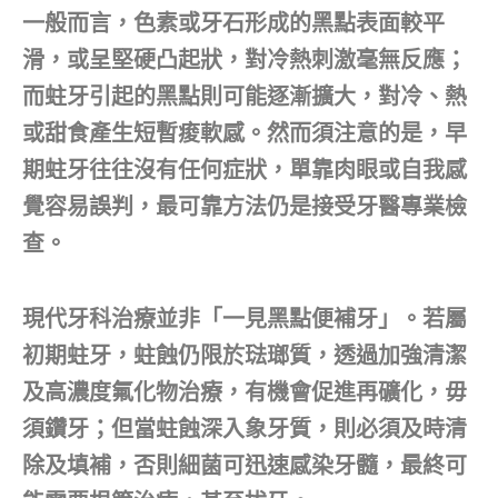
一般而言，色素或牙石形成的黑點表面較平
滑，或呈堅硬凸起狀，對冷熱刺激毫無反應；
而蛀牙引起的黑點則可能逐漸擴大，對冷、熱
或甜食產生短暫痠軟感。然而須注意的是，早
期蛀牙往往沒有任何症狀，單靠肉眼或自我感
覺容易誤判，最可靠方法仍是接受牙醫專業檢
查。
現代牙科治療並非「一見黑點便補牙」。若屬
初期蛀牙，蛀蝕仍限於琺瑯質，透過加強清潔
及高濃度氟化物治療，有機會促進再礦化，毋
須鑽牙；但當蛀蝕深入象牙質，則必須及時清
除及填補，否則細菌可迅速感染牙髓，最終可