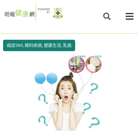
Skip
to
content
癌症360
,
婦科疾病
,
健康生活
,
乳癌