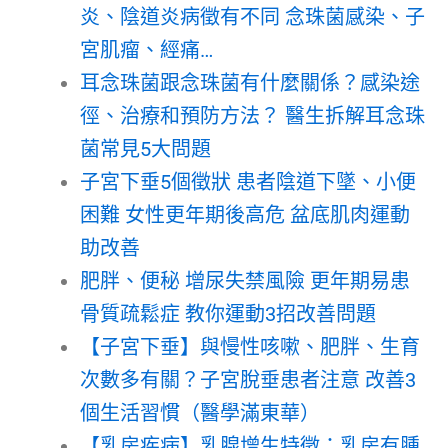
炎、陰道炎病徵有不同 念珠菌感染、子
宮肌瘤、經痛…
耳念珠菌跟念珠菌有什麼關係？感染途
徑、治療和預防方法？ 醫生拆解耳念珠
菌常見5大問題
子宮下垂5個徵狀 患者陰道下墜、小便
困難 女性更年期後高危 盆底肌肉運動
助改善
肥胖、便秘 增尿失禁風險 更年期易患
骨質疏鬆症 教你運動3招改善問題
【子宮下垂】與慢性咳嗽、肥胖、生育
次數多有關？子宮脫垂患者注意 改善3
個生活習慣（醫學滿東華）
【乳房疾病】乳腺增生特徵：乳房有腫