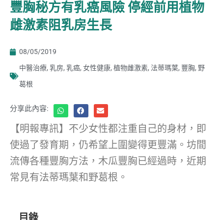
豐胸秘方有乳癌風險 停經前用植物
雌激素阻乳房生長
08/05/2019
中醫治療
,
乳房
,
乳癌
,
女性健康
,
植物雌激素
,
法蒂瑪葉
,
豐胸
,
野
葛根
分享此內容:
【明報專訊】不少女性都注重自己的身材，即
使過了發育期，仍希望上圍變得更豐滿。坊間
流傳各種豐胸方法，木瓜豐胸已經過時，近期
常見有法蒂瑪葉和野葛根。
目錄