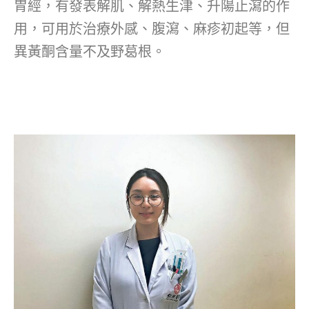
胃經，有發表解肌、解熱生津、升陽止瀉的作
用，可用於治療外感、腹瀉、麻疹初起等，但
異黃酮含量不及野葛根。