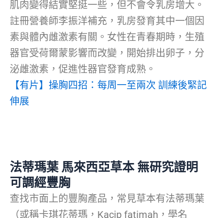
肌肉變得結實堅挺一些，但不會令乳房增大。
註冊營養師李振洋補充，乳房發育其中一個因
素與體內雌激素有關。女性在青春期時，生殖
器官受荷爾蒙影響而改變，開始排出卵子，分
泌雌激素，促進性器官發育成熟。
【有片】操胸四招：每周一至兩次 訓練後緊記
伸展
法蒂瑪葉 馬來西亞草本 無研究證明
可調經豐胸
查找市面上的豐胸產品，常見草本有法蒂瑪葉
（或稱卡琪花蒂瑪，Kacip fatimah，學名