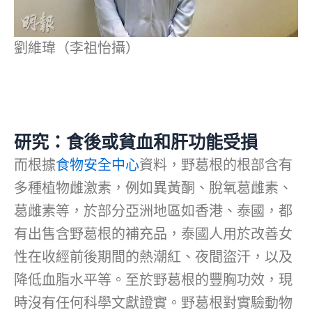
劉維瑋（李祖怡攝）
研究：食後或貧血和肝功能受損
而根據
食物安全中心
資料，野葛根的根部含有
多種植物雌激素，例如異黃酮、脫氧葛雌素、
葛雌素等，於部分亞洲地區如香港、泰國，都
有出售含野葛根的補充品，泰國人用於改善女
性在收經前後期間的熱潮紅、夜間盜汗，以及
降低血脂水平等。至於野葛根的豐胸功效，現
時沒有任何科學文獻證實。野葛根對實驗動物