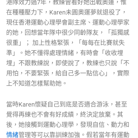
港隊效力過7年，教練曾看好她出戰奧運，惟
在種種壓力下，Karen未圓奧運夢就退役了，
現任香港運動心理學會副主席、運動心理學家
的她，回想當年隊中很少同齡隊友，「孤獨感
很重」； 加上性格緊張，「每每在比賽就失
準」。她不懂得處理情緒，有時會「收收埋
埋」不跟教練說，即使說了，教練也只說「不
用怕，不要緊張，給自己多一點信心」，實際
上不知道怎樣幫助她。
當時Karen懷疑自己到底是否適合游泳，甚至
覺得再練也不會有好成績，終決定放棄。其
後，她接觸到運動心理學，發現自信、動力和
情緒
管理等可以靠訓練加強。假若當年有運動