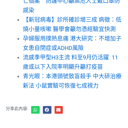
亡個案 防護中心籲高危人士戴口罩防
感染
【新冠病毒】診所確診增三成 病徵：低
燒小量咳嗽 醫學會籲勿憑經驗宜快測
孕婦服用撲熱息痛 港大研究：不增加子
女患自閉症或ADHD風險
流感季甲型H3主流 料至9月仍活躍 11
歲或以下入院率明顯升籲打疫苗
青光眼：本港頭號致盲殺手 中大研治療
新法 小鼠實驗可恢復七成視力
分享此內容: