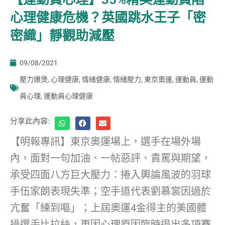
心理健康危機？英國跳水王子「密
密織」靜觀助減壓
09/08/2021
壓力爆煲
,
心理健康
,
情緒健康
,
情緒壓力
,
東京奧運
,
運動員
,
運動
員心理
,
運動員心理健康
分享此內容:
【明報專訊】東京奧運場上，選手在場外場
內，面對一句加油、一帖惡評、責罵與期望，
承受四面八方巨大壓力：捲入輿論風波的羽球
手伍家朗表現失準；空手道代表劉慕裳因過於
亢奮「練到嘔」；上屆奧運4金得主的美國體
操選手比拉絲，更因心理原因臨時退出多項賽