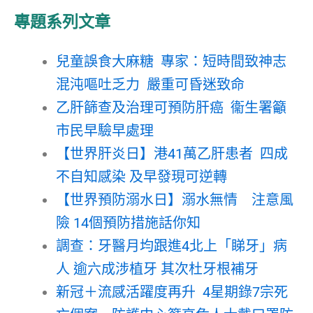
專題系列文章
兒童誤食大麻糖 專家：短時間致神志
混沌嘔吐乏力 嚴重可昏迷致命
乙肝篩查及治理可預防肝癌 衞生署籲
市民早驗早處理
【世界肝炎日】港41萬乙肝患者 四成
不自知感染 及早發現可逆轉
【世界預防溺水日】溺水無情 注意風
險 14個預防措施話你知
調查：牙醫月均跟進4北上「睇牙」病
人 逾六成涉植牙 其次杜牙根補牙
新冠＋流感活躍度再升 4星期錄7宗死