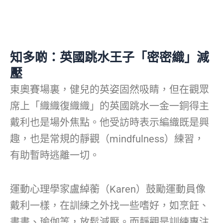
知多啲：英國跳水王子「密密織」減
壓
東奧賽場裏，健兒的英姿固然吸睛，但在觀眾
席上「織織復織織」的英國跳水一金一銅得主
戴利也是場外焦點。他受訪時表示編織既是興
趣，也是常規的靜觀（mindfulness）練習，
有助暫時逃離一切。
運動心理學家盧綽蘅（Karen）鼓勵運動員像
戴利一樣，在訓練之外找一些嗜好，如烹飪、
畫畫、瑜伽等，放鬆減壓。而靜觀是訓練專注