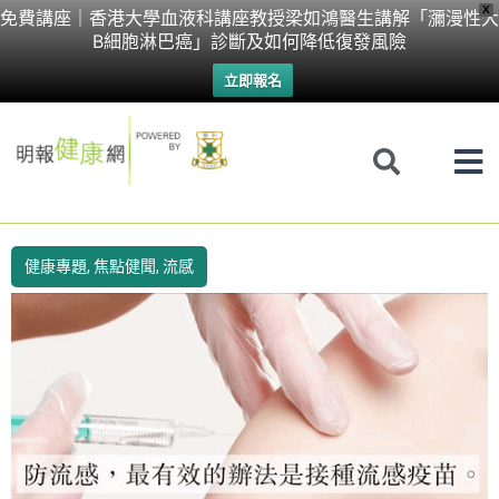
Skip
X
免費講座｜香港大學血液科講座教授梁如鴻醫生講解「瀰漫性大
B細胞淋巴癌」診斷及如何降低復發風險
to
立即報名
content
健康專題
,
焦點健聞
,
流感