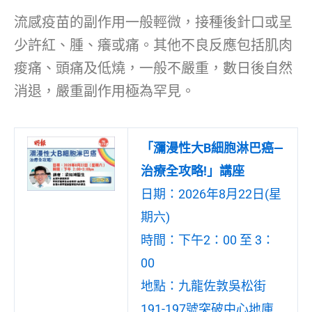
流感疫苗的副作用一般輕微，接種後針口或呈
少許紅、腫、癢或痛。其他不良反應包括肌肉
痠痛、頭痛及低燒，一般不嚴重，數日後自然
消退，嚴重副作用極為罕見。
「瀰漫性大B細胞淋巴癌—
治療全攻略!」講座
日期：2026年8月22日(星
期六)
時間：下午2：00 至 3：
00
地點：九龍佐敦吳松街
191-197號突破中心地庫