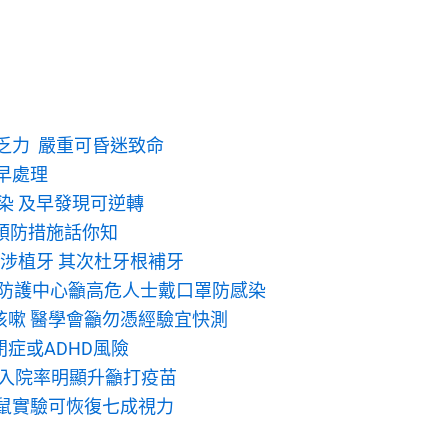
乏力 嚴重可昏迷致命
早處理
染 及早發現可逆轉
預防措施話你知
涉植牙 其次杜牙根補牙
 防護中心籲高危人士戴口罩防感染
咳嗽 醫學會籲勿憑經驗宜快測
症或ADHD風險
下入院率明顯升籲打疫苗
小鼠實驗可恢復七成視力