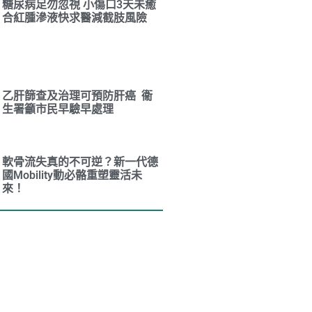
糖尿病足勿忽視 小傷口3天未癒
合紅腫滲液快求醫減截肢風險
乙肝篩查及治理可預防肝癌 衞
生署籲市民早驗早處理
軟骨流失真的不可逆？新一代德
國Mobility動必骼重塑靈活未
來！