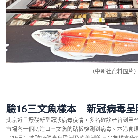
（中新社資料圖片
驗16三文魚樣本 新冠病毒呈
北京近日爆發新型冠狀病毒疫情，多名確診者曾到豐
市場內一個切進口三文魚的砧板檢測到病毒。本港食
（15日）抽驗16個來自歐洲及南美洲的三文魚樣本作