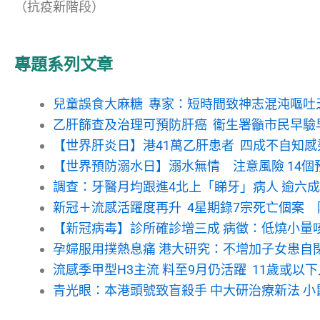
（抗疫新階段）
專題系列文章
兒童誤食大麻糖 專家：短時間致神志混沌嘔吐
乙肝篩查及治理可預防肝癌 衞生署籲市民早驗
【世界肝炎日】港41萬乙肝患者 四成不自知感
【世界預防溺水日】溺水無情 注意風險 14個
調查：牙醫月均跟進4北上「睇牙」病人 逾六成
新冠＋流感活躍度再升 4星期錄7宗死亡個案
【新冠病毒】診所確診增三成 病徵：低燒小量
孕婦服用撲熱息痛 港大研究：不增加子女患自閉
流感季甲型H3主流 料至9月仍活躍 11歲或以
青光眼：本港頭號致盲殺手 中大研治療新法 