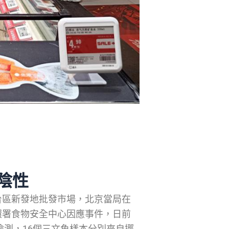
）
陰性
台區新發地批發市場，北京當局在
環署食物安全中心因應事件，日前
檢測，16個三文魚樣本分別來自挪