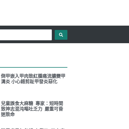
倒甲嵌入甲肉致紅腫痛流膿變甲
溝炎 小心錯剪趾甲發炎惡化
兒童誤食大麻糖 專家：短時間
致神志混沌嘔吐乏力 嚴重可昏
迷致命