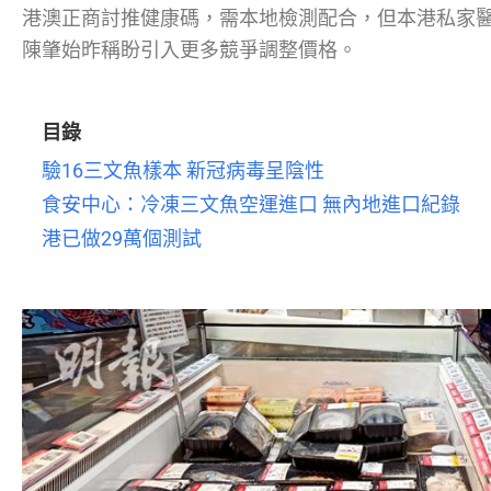
港澳正商討推健康碼，需本地檢測配合，但本港私家醫
陳肇始昨稱盼引入更多競爭調整價格。
目錄
驗16三文魚樣本 新冠病毒呈陰性
食安中心：冷凍三文魚空運進口 無內地進口紀錄
港已做29萬個測試