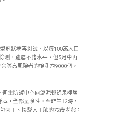
錄。
新型冠狀病毒測試，以每100萬人口
個檢測，雖屬不錯水平，但5月中再
舍等高風險者的檢測約9000個，
案。衛生防護中心向瀝源邨祿泉樓居
樣本，全部呈陰性。至昨午12時，
女包裝工、接駁人工肺的72歲老翁；