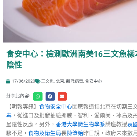
食安中心：檢測歐洲南美16三文魚
陰性
17/06/2020
三文魚
,
北京
,
新冠病毒
,
食安中心
分享此內容:
【明報專訊】
食物安全中心
因應報道指北京在切割三
毒
，從進口及批發抽驗挪威、智利、愛爾蘭、冰島及丹
呈陰性反應。另外，
香港大學微生物學系
講座教授
袁
驗不足，
食物及衛生局
長
陳肇始
昨日說，政府未來數