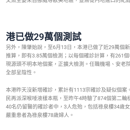
文魚主要來自挪威等歐美地區，並無從內地進口的紀
港已做29萬個測試
另外，陳肇始說，至6月13日，本港已做了近29萬個
推算，即有3.85萬個檢測；以每個確診計算，有261
現源頭不明本地個案，正擴大檢測。任職機場、安老院
全部呈陰性。
本港昨天沒新增確診，累計有1113宗確診及疑似個
民再派深喉唾液樣本瓶，至昨午4時驗了874個第二輪
40名仍留醫的確診者中，3人危殆，包括祿泉樓34歲
嚴重患者為祿泉樓78歲婦人。