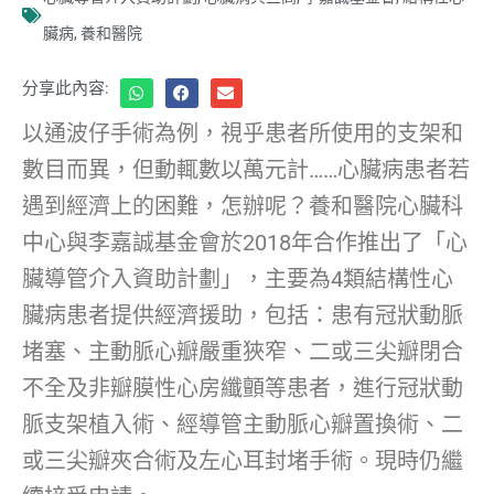
臟病
,
養和醫院
分享此內容:
以通波仔手術為例，視乎患者所使用的支架和
數目而異，但動輒數以萬元計……心臟病患者若
遇到經濟上的困難，怎辦呢？養和醫院心臟科
中心與李嘉誠基金會於2018年合作推出了「心
臟導管介入資助計劃」，主要為4類結構性心
臟病患者提供經濟援助，包括：患有冠狀動脈
堵塞、主動脈心瓣嚴重狹窄、二或三尖瓣閉合
不全及非瓣膜性心房纖顫等患者，進行冠狀動
脈支架植入術、經導管主動脈心瓣置換術、二
或三尖瓣夾合術及左心耳封堵手術。現時仍繼