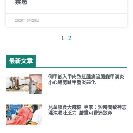
禁忌
2020年5月25日
1
2
最新文章
倒甲嵌入甲肉致紅腫痛流膿變甲溝炎
小心錯剪趾甲發炎惡化
兒童誤食大麻糖 專家：短時間致神志
混沌嘔吐乏力 嚴重可昏迷致命