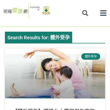
Skip
to
content
Search Results for: 體外受孕
Page
Page
體外受孕