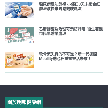
糖尿病足勿忽視 小傷口3天未癒合紅
腫滲液快求醫減截肢風險
乙肝篩查及治理可預防肝癌 衞生署籲
市民早驗早處理
軟骨流失真的不可逆？新一代德國
Mobility動必骼重塑靈活未來！
關於明報健康網