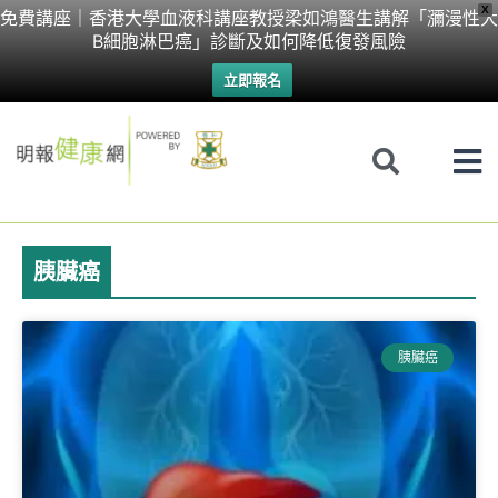
Skip
X
免費講座｜香港大學血液科講座教授梁如鴻醫生講解「瀰漫性大
B細胞淋巴癌」診斷及如何降低復發風險
to
立即報名
content
胰臟癌
胰臟癌