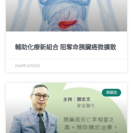
輔助化療新組合 阻奪命胰臟癌微擴散
2018年10月15日
胰臟癌