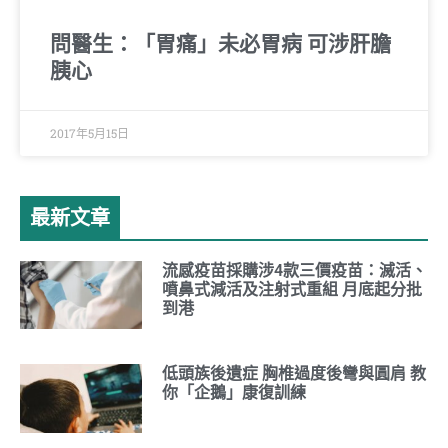
問醫生：「胃痛」未必胃病 可涉肝膽
胰心
2017年5月15日
最新文章
流感疫苗採購涉4款三價疫苗：滅活、
噴鼻式減活及注射式重組 月底起分批
到港
低頭族後遺症 胸椎過度後彎與圓肩 教
你「企鵝」康復訓練