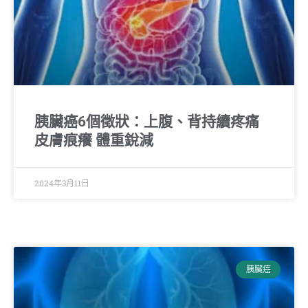
胰臟癌6個徵狀：上腹、背持續疼痛
皮膚痕癢 體重銳減
2024年3月11日
胰臟癌