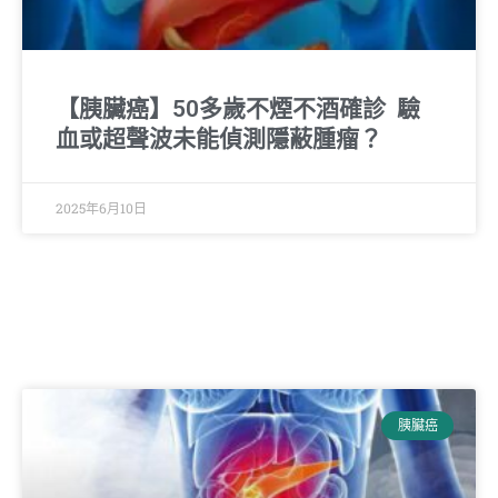
【胰臟癌】50多歲不煙不酒確診 驗
血或超聲波未能偵測隱蔽腫瘤？
2025年6月10日
胰臟癌