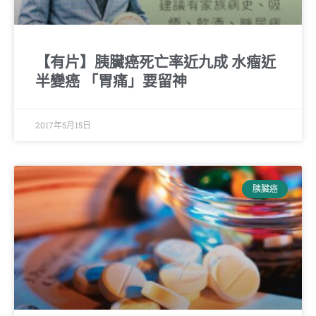
【有片】胰臟癌死亡率近九成 水瘤近
半變癌 「胃痛」要留神
2017年5月15日
胰臟癌