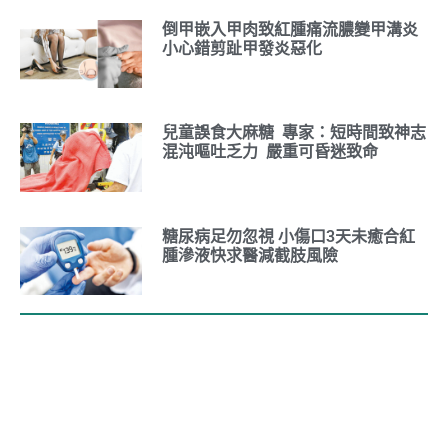
倒甲嵌入甲肉致紅腫痛流膿變甲溝炎
小心錯剪趾甲發炎惡化
兒童誤食大麻糖 專家：短時間致神志
混沌嘔吐乏力 嚴重可昏迷致命
糖尿病足勿忽視 小傷口3天未癒合紅
腫滲液快求醫減截肢風險