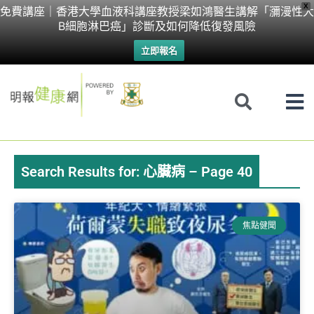
Skip
X
免費講座｜香港大學血液科講座教授梁如鴻醫生講解「瀰漫性大
B細胞淋巴癌」診斷及如何降低復發風險
to
立即報名
content
Search Results for: 心臟病 – Page 40
Page
Page
Page
Page
Page
Page
Page
焦點健聞