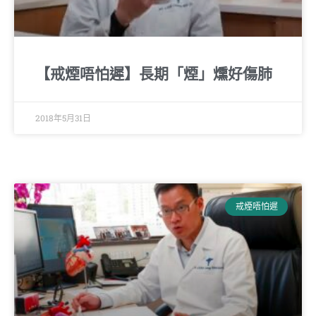
【戒煙唔怕遲】長期「煙」燻好傷肺
2018年5月31日
戒煙唔怕遲