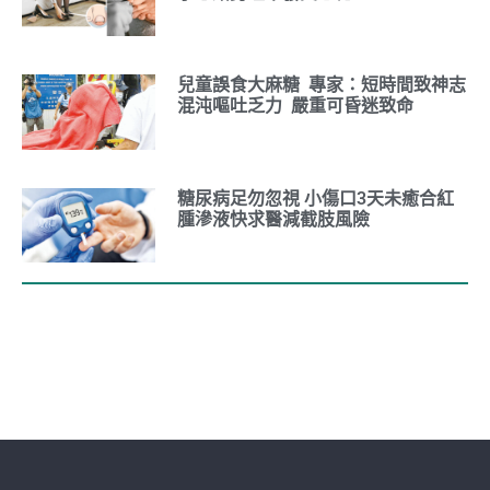
兒童誤食大麻糖 專家：短時間致神志
混沌嘔吐乏力 嚴重可昏迷致命
糖尿病足勿忽視 小傷口3天未癒合紅
腫滲液快求醫減截肢風險