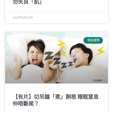
勿失良「肌」
2018年5月23日
焦點健聞
【有片】切吊鐘「煮」脷根 睡眠窒息
仲唔斷尾？