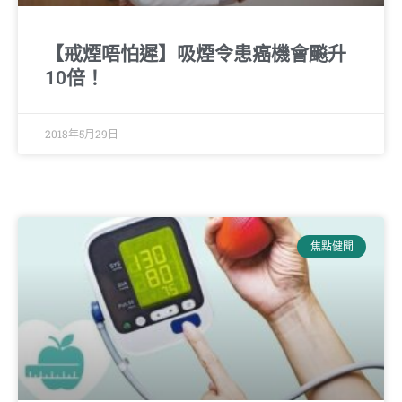
【戒煙唔怕遲】吸煙令患癌機會飈升
10倍！
2018年5月29日
焦點健聞