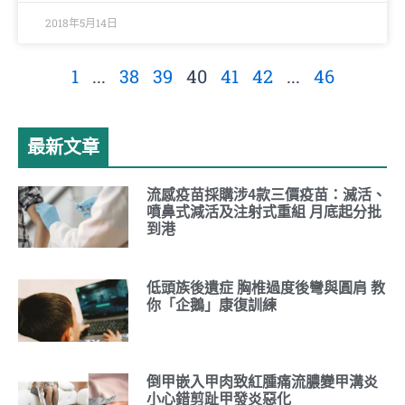
2018年5月14日
1
...
38
39
40
41
42
...
46
最新文章
流感疫苗採購涉4款三價疫苗：滅活、
噴鼻式減活及注射式重組 月底起分批
到港
低頭族後遺症 胸椎過度後彎與圓肩 教
你「企鵝」康復訓練
倒甲嵌入甲肉致紅腫痛流膿變甲溝炎
小心錯剪趾甲發炎惡化