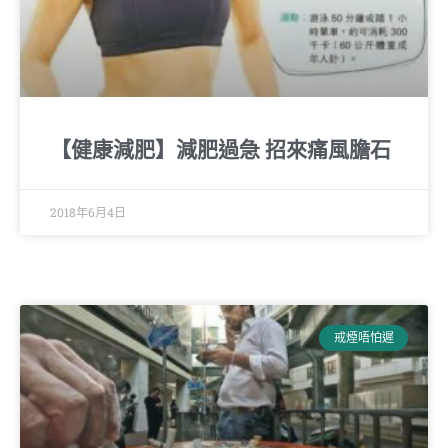
【健康減肥】減肥過急 招來痛風膽石
2018年6月4日
戒煙唔怕遲