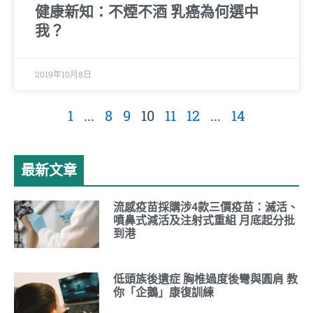
健康新知：不煙不酒 乳癌為何選中
我？
2019年10月8日
1
...
8
9
10
11
12
...
14
最新文章
流感疫苗採購涉4款三價疫苗：滅活、
噴鼻式減活及注射式重組 月底起分批
到港
低頭族後遺症 胸椎過度後彎與圓肩 教
你「企鵝」康復訓練