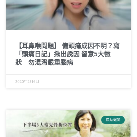
【耳鼻喉問題】 偏頭痛成因不明？寫
「頭痛日記」揪出誘因 留意5大徵
狀 勿混淆嚴重腦病
2020年2月6日
焦點健聞