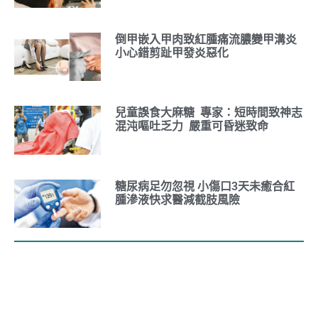
倒甲嵌入甲肉致紅腫痛流膿變甲溝炎
小心錯剪趾甲發炎惡化
兒童誤食大麻糖 專家：短時間致神志
混沌嘔吐乏力 嚴重可昏迷致命
糖尿病足勿忽視 小傷口3天未癒合紅
腫滲液快求醫減截肢風險