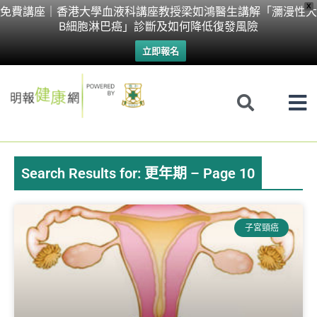
Skip
X
免費講座｜香港大學血液科講座教授梁如鴻醫生講解「瀰漫性大
B細胞淋巴癌」診斷及如何降低復發風險
to
立即報名
content
Search Results for: 更年期 – Page 10
Page
Page
Page
Page
Page
Page
Page
子宮頸癌