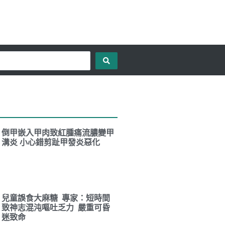
倒甲嵌入甲肉致紅腫痛流膿變甲
溝炎 小心錯剪趾甲發炎惡化
兒童誤食大麻糖 專家：短時間
致神志混沌嘔吐乏力 嚴重可昏
迷致命