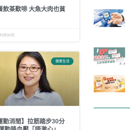
餐飲茶歎啡 大魚大肉也貧
7年3月20日
健康生活
運動消閒】拉筋踏步30分
 運動降血壓「唔激心」