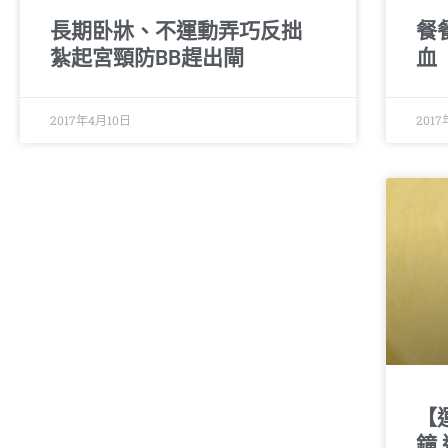
長期卧牀、不運動弄巧反拙
餐
紮起宮頸防BB趕出閘
血
2017年4月10日
201
【
鐘