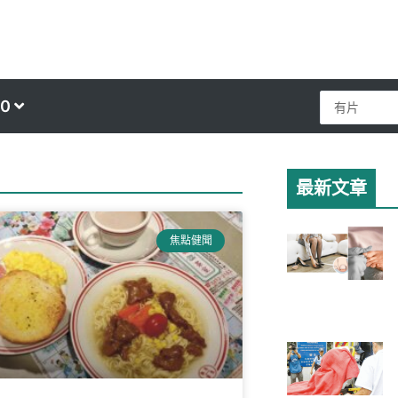
Search
0
...
最新文章
e
焦點健聞