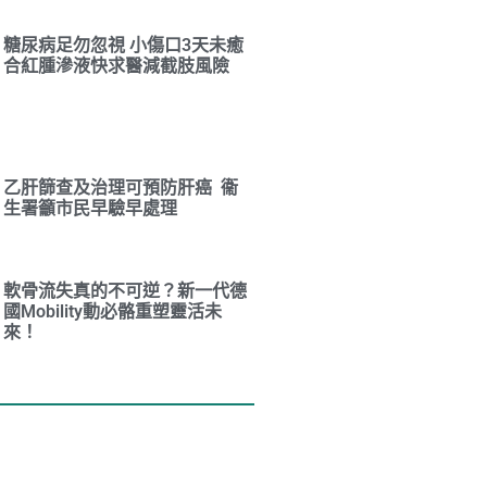
糖尿病足勿忽視 小傷口3天未癒
合紅腫滲液快求醫減截肢風險
乙肝篩查及治理可預防肝癌 衞
生署籲市民早驗早處理
軟骨流失真的不可逆？新一代德
國Mobility動必骼重塑靈活未
來！