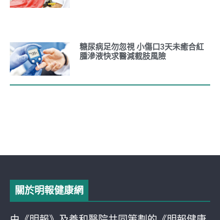
糖尿病足勿忽視 小傷口3天未癒合紅
腫滲液快求醫減截肢風險
關於明報健康網
由《明報》及養和醫院共同策劃的《明報健康