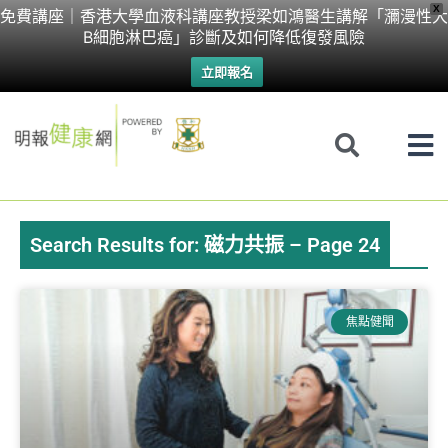
Skip
X
免費講座｜香港大學血液科講座教授梁如鴻醫生講解「瀰漫性大
B細胞淋巴癌」診斷及如何降低復發風險
to
立即報名
content
Search Results for: 磁力共振 – Page 24
Page
Page
Page
Page
焦點健聞