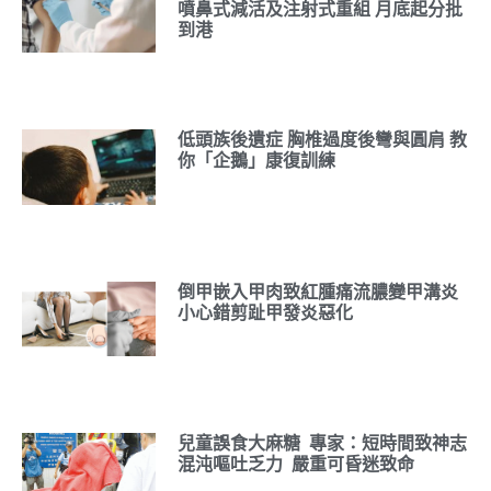
噴鼻式減活及注射式重組 月底起分批
到港
低頭族後遺症 胸椎過度後彎與圓肩 教
你「企鵝」康復訓練
倒甲嵌入甲肉致紅腫痛流膿變甲溝炎
小心錯剪趾甲發炎惡化
兒童誤食大麻糖 專家：短時間致神志
混沌嘔吐乏力 嚴重可昏迷致命