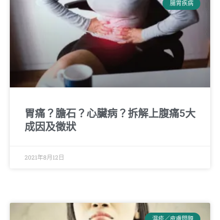
腸胃疾病
胃痛？膽石？心臟病？拆解上腹痛5大
成因及徵狀
2021年8月12日
濕疹／皮膚問題