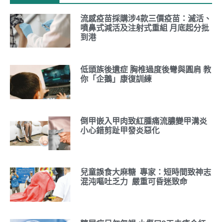
流感疫苗採購涉4款三價疫苗：滅活、
噴鼻式減活及注射式重組 月底起分批
到港
低頭族後遺症 胸椎過度後彎與圓肩 教
你「企鵝」康復訓練
倒甲嵌入甲肉致紅腫痛流膿變甲溝炎
小心錯剪趾甲發炎惡化
兒童誤食大麻糖 專家：短時間致神志
混沌嘔吐乏力 嚴重可昏迷致命