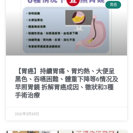
胃癌
【胃癌】持續胃痛、胃灼熱、大便呈
黑色、吞嚥困難、體重下降等6情况及
早照胃鏡 拆解胃癌成因、徵狀和3種
手術治療
2021年3月29日