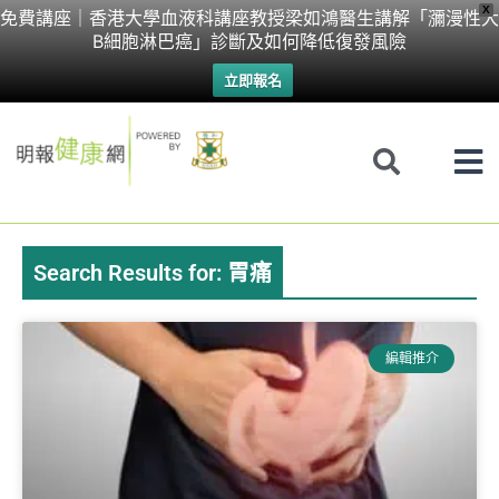
Skip
X
免費講座｜香港大學血液科講座教授梁如鴻醫生講解「瀰漫性大
B細胞淋巴癌」診斷及如何降低復發風險
to
立即報名
content
Search Results for: 胃痛
Page
Page
Page
Page
編輯推介