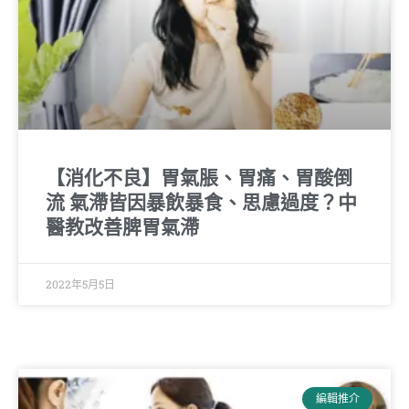
【消化不良】胃氣脹、胃痛、胃酸倒
流 氣滯皆因暴飲暴食、思慮過度？中
醫教改善脾胃氣滯
2022年5月5日
編輯推介