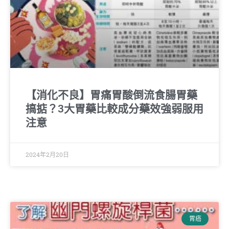
【消化不良】胃痛胃酸倒流食腸胃藥
搞掂？3大胃藥比較成分藥效強弱服用
注意
2024年2月20日
胃癌