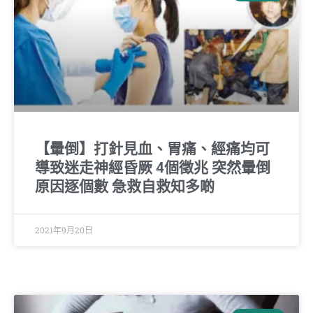
【暈倒】打針見血、胃痛、經痛均可
導致迷走神經昏厥 4個徵兆 突然暈倒
原因逐個數 急救自救知多啲
2021年9月20日