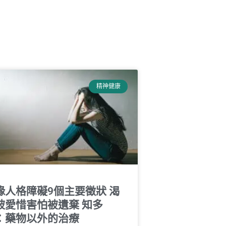
精神健康
緣人格障礙9個主要徵狀 渴
被愛惜害怕被遺棄 知多
：藥物以外的治療