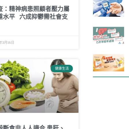
查：精神病患照顧者壓力屬
重水平 六成抑鬱需社會支
6年3月16日
健康生活
穀斷食非人人適合 患肝、