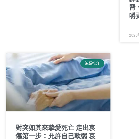
腎
嚼
2025
編輯推介
對突如其來摯愛死亡 走出哀
傷第一步：允許自己軟弱 哀