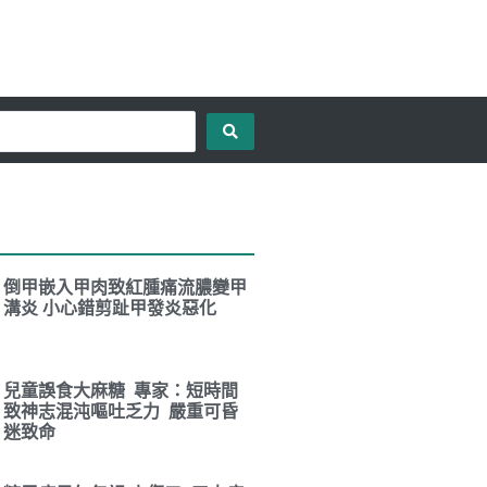
倒甲嵌入甲肉致紅腫痛流膿變甲
溝炎 小心錯剪趾甲發炎惡化
兒童誤食大麻糖 專家：短時間
致神志混沌嘔吐乏力 嚴重可昏
迷致命