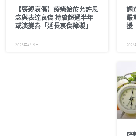
【喪親哀傷】療癒始於允許思
調
念與表達哀傷 持續超過半年
嚴
或演變為「延長哀傷障礙」
援
2026年4月9日
202
辟