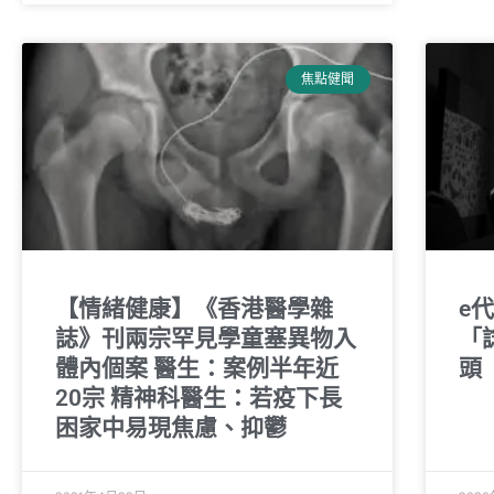
焦點健聞
【情緒健康】《香港醫學雜
e
誌》刊兩宗罕見學童塞異物入
「
體內個案 醫生：案例半年近
頭
20宗 精神科醫生：若疫下長
困家中易現焦慮、抑鬱