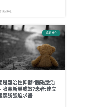
年11月16日
編輯推介
麼是難治性抑鬱?腦磁激治
、噴鼻新藥成效?患者:建立
識感勝強迫求醫