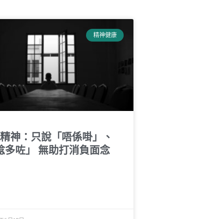
精神健康
代精神：只說「唔係啩」、
諗多咗」 無助打消負面念