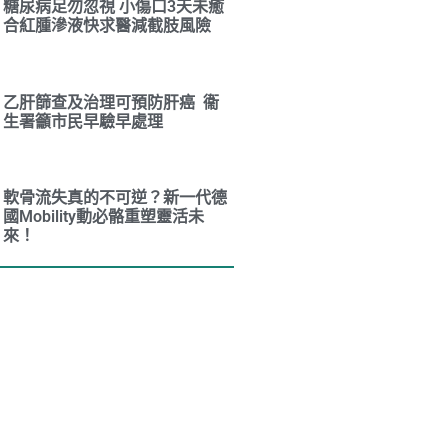
糖尿病足勿忽視 小傷口3天未癒
合紅腫滲液快求醫減截肢風險
乙肝篩查及治理可預防肝癌 衞
生署籲市民早驗早處理
軟骨流失真的不可逆？新一代德
國Mobility動必骼重塑靈活未
來！