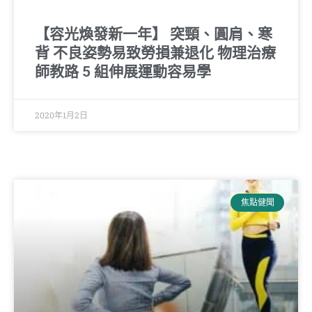
【容光煥發新一年】 突頸、圓肩、寒
背 不良姿勢易致勞損兼退化 物理治療
師教路 5 組伸展運動容易學
2020年1月2日
焦點健聞