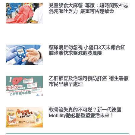
兒童誤食大麻糖 專家：短時間致神志
混沌嘔吐乏力 嚴重可昏迷致命
糖尿病足勿忽視 小傷口3天未癒合紅
腫滲液快求醫減截肢風險
乙肝篩查及治理可預防肝癌 衞生署籲
市民早驗早處理
軟骨流失真的不可逆？新一代德國
Mobility動必骼重塑靈活未來！