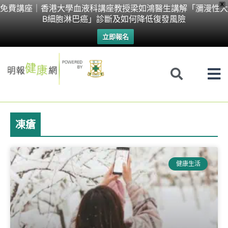
Skip
X
免費講座｜香港大學血液科講座教授梁如鴻醫生講解「瀰漫性大
B細胞淋巴癌」診斷及如何降低復發風險
to
立即報名
content
凍瘡
健康生活