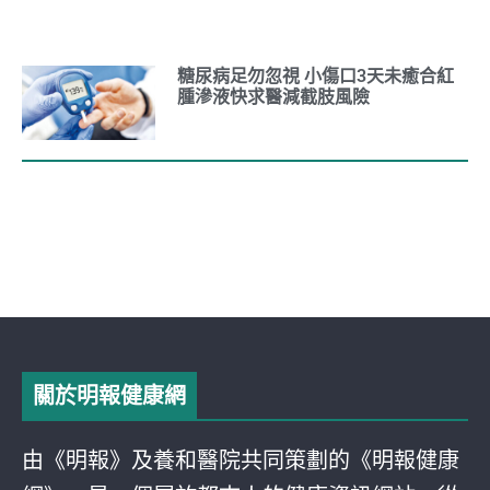
糖尿病足勿忽視 小傷口3天未癒合紅
腫滲液快求醫減截肢風險
關於明報健康網
由《明報》及養和醫院共同策劃的《明報健康