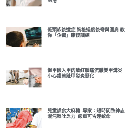
到港
低頭族後遺症 胸椎過度後彎與圓肩 教
你「企鵝」康復訓練
倒甲嵌入甲肉致紅腫痛流膿變甲溝炎
小心錯剪趾甲發炎惡化
兒童誤食大麻糖 專家：短時間致神志
混沌嘔吐乏力 嚴重可昏迷致命