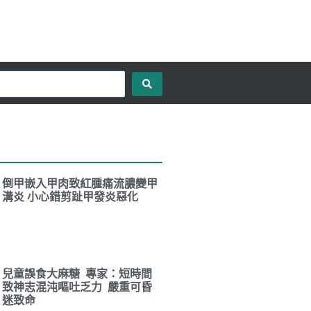
倒甲嵌入甲肉致紅腫痛流膿變甲
溝炎 小心錯剪趾甲發炎惡化
兒童誤食大麻糖 專家：短時間
致神志混沌嘔吐乏力 嚴重可昏
迷致命