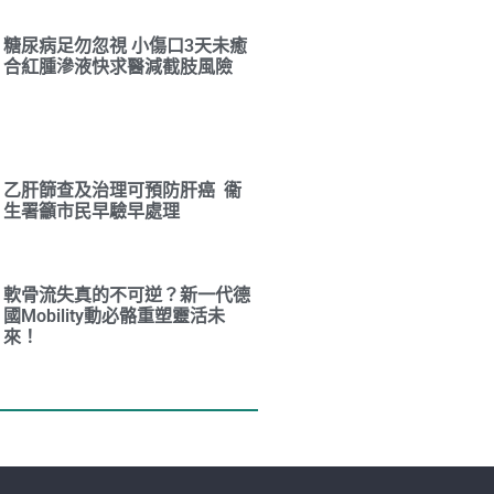
糖尿病足勿忽視 小傷口3天未癒
合紅腫滲液快求醫減截肢風險
乙肝篩查及治理可預防肝癌 衞
生署籲市民早驗早處理
軟骨流失真的不可逆？新一代德
國Mobility動必骼重塑靈活未
來！