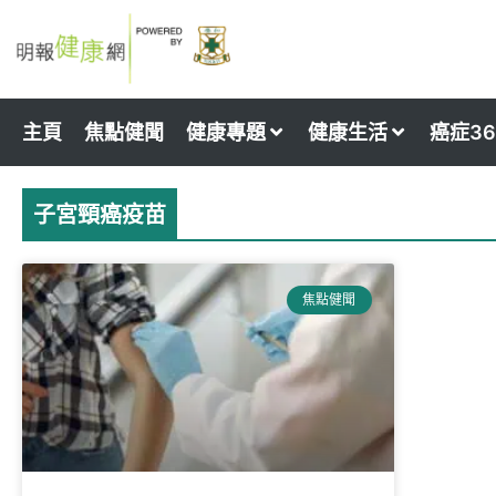
Skip
to
content
主頁
焦點健聞
健康專題
健康生活
癌症36
子宮頸癌疫苗
焦點健聞