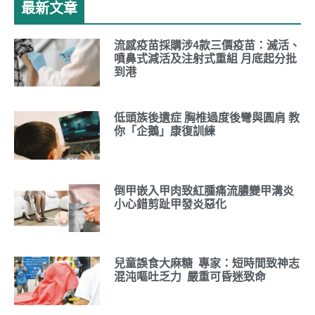
最新文章
流感疫苗採購涉4款三價疫苗：滅活、
噴鼻式減活及注射式重組 月底起分批
到港
低頭族後遺症 胸椎過度後彎與圓肩 教
你「企鵝」康復訓練
倒甲嵌入甲肉致紅腫痛流膿變甲溝炎
小心錯剪趾甲發炎惡化
兒童誤食大麻糖 專家：短時間致神志
混沌嘔吐乏力 嚴重可昏迷致命