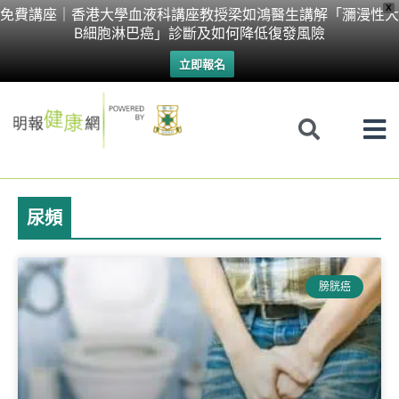
Skip
X
免費講座｜香港大學血液科講座教授梁如鴻醫生講解「瀰漫性大
B細胞淋巴癌」診斷及如何降低復發風險
to
立即報名
content
尿頻
Page
Page
Page
Page
膀胱癌