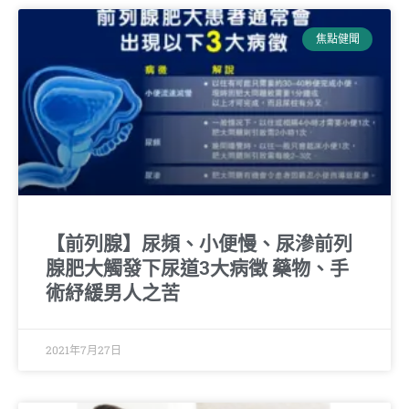
焦點健聞
【前列腺】尿頻、小便慢、尿滲前列
腺肥大觸發下尿道3大病徵 藥物、手
術紓緩男人之苦
2021年7月27日