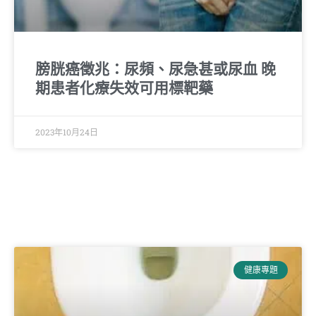
膀胱癌徵兆：尿頻、尿急甚或尿血 晚
期患者化療失效可用標靶藥
2023年10月24日
健康專題