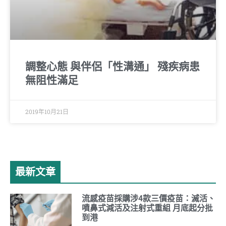
調整心態 與伴侶「性溝通」 殘疾病患
無阻性滿足
2019年10月21日
最新文章
流感疫苗採購涉4款三價疫苗：滅活、
噴鼻式減活及注射式重組 月底起分批
到港