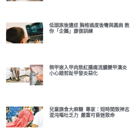
低頭族後遺症 胸椎過度後彎與圓肩 教
你「企鵝」康復訓練
倒甲嵌入甲肉致紅腫痛流膿變甲溝炎
小心錯剪趾甲發炎惡化
兒童誤食大麻糖 專家：短時間致神志
混沌嘔吐乏力 嚴重可昏迷致命