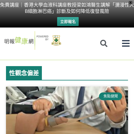
Skip
X
免費講座｜香港大學血液科講座教授梁如鴻醫生講解「瀰漫性大
B細胞淋巴癌」診斷及如何降低復發風險
to
立即報名
content
性觀念偏差
焦點健聞