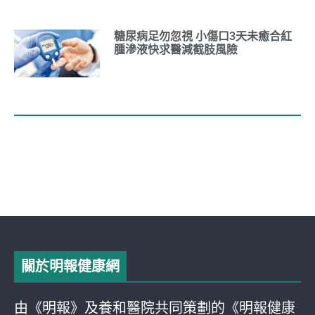
糖尿病足勿忽視 小傷口3天未癒合紅
腫滲液快求醫減截肢風險
關於明報健康網
由《明報》及養和醫院共同策劃的《明報健康