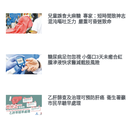
兒童誤食大麻糖 專家：短時間致神志
混沌嘔吐乏力 嚴重可昏迷致命
糖尿病足勿忽視 小傷口3天未癒合紅
腫滲液快求醫減截肢風險
乙肝篩查及治理可預防肝癌 衞生署籲
市民早驗早處理